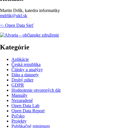
Martin Drlík, katedra informatiky
mdrlik@ukf.sk
<- Open Data Sieť
Kategórie
Aplikácie
Česká republika
Články a analýzy
Dáta a datasety
Druhý pilier
GDPR
Hodnotenie otvorených dát
Manuály
Nezaradené
Open Data Lab
Open Data Report
Poľsko
Projekty
Publikačné minimum