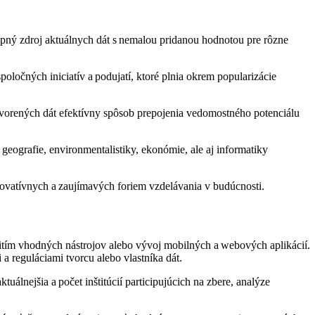
upný zdroj aktuálnych dát s nemalou pridanou hodnotou pre rôzne
poločných iniciatív a podujatí, ktoré plnia okrem popularizácie
otvorených dát efektívny spôsob prepojenia vedomostného potenciálu
geografie, environmentalistiky, ekonómie, ale aj informatiky
ovatívnych a zaujímavých foriem vzdelávania v budúcnosti.
užitím vhodných nástrojov alebo vývoj mobilných a webových aplikácií.
a reguláciami tvorcu alebo vlastníka dát.
lnejšia a počet inštitúcií participujúcich na zbere, analýze