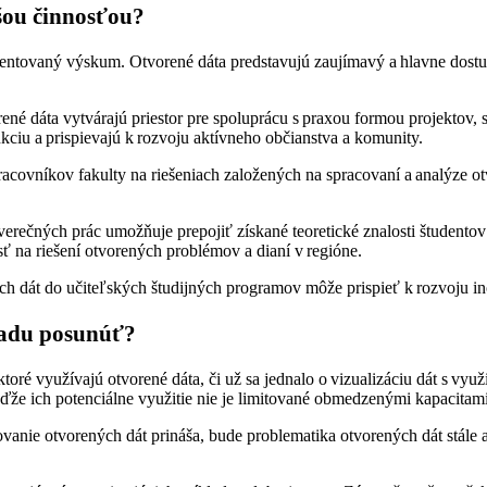
ašou činnosťou?
rientovaný výskum. Otvorené dáta predstavujú zaujímavý a hlavne dost
rené dáta vytvárajú priestor pre spoluprácu s praxou formou projektov, s
nkciu a prispievajú k rozvoju aktívneho občianstva a komunity.
pracovníkov fakulty na riešeniach založených na spracovaní a analýze 
erečných prác umožňuje prepojiť získané teoretické znalosti študentov 
sť na riešení otvorených problémov a dianí v regióne.
h dát do učiteľských študijných programov môže prispieť k rozvoju in
ľadu posunúť?
toré využívajú otvorené dáta, či už sa jednalo o vizualizáciu dát s vy
ďže ich potenciálne využitie nie je limitované obmedzenými kapacitami 
e otvorených dát prináša, bude problematika otvorených dát stále aktuá