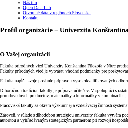
Náš tím
Open Data Lab
Otvorené dáta v regiónoch Slovenska
Kontakt
Profil organizácie – Univerzita Konštantína
O Vašej organizácii
Fakulta prírodných vied Univerzity Konštantína Filozofa v Nitre preds
Fakulty prírodných vied je vytvárať vhodné podmienky pre poskytovani
Fakulta napĺňa svoje poslanie prípravou vysokokvalifikovaných odbor
Dlhoročnou tradíciou fakulty je príprava učiteľov. V spolupráci s ost
prírodovedných predmetov, matematiky a informatiky v kombinácii s
Pracoviská fakulty sa okrem výskumnej a vzdelávacej činnosti systema
Zároveň, v súlade s dlhodobou stratégiou univerzity fakulta vytvára p
autoritou a vyhľadávaným strategickým partnerom pri rozvoji hospodárs