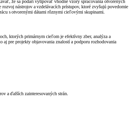
akávať, že sa podarí vytipovať vhodné vzory spracovania otvorených
 rozvoj nástrojov a vzdelávacích prístupov, ktoré zvyšujú povedomie
u prácu s otvorenými dátami rôznymi cieľovými skupinami.
och, ktorých primárnym cieľom je efektívny zber, analýza a
 aj pre projekty objavovania znalostí a podporu rozhodovania
ov a ďalších zainteresovaných strán.