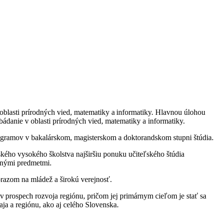
 oblasti prírodných vied, matematiky a informatiky. Hlavnou úlohou
ádanie v oblasti prírodných vied, matematiky a informatiky.
ogramov v bakalárskom, magisterskom a doktorandskom stupni štúdia.
nského vysokého školstva najširšiu ponuku učiteľského štúdia
dnými predmetmi.
ôrazom na mládež a širokú verejnosť.
v prospech rozvoja regiónu, pričom jej primárnym cieľom je stať sa
ja a regiónu, ako aj celého Slovenska.