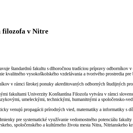
 filozofa v Nitre
tavuje štandardnú fakultu s dlhoročnou tradíciou prípravy odborníkov v
e kvalitného vysokoškolského vzdelávania a tvorivého prostredia pre b
níkov v rámci širokej ponuky akreditovaných odborných študijných pr
atnými fakultami Univerzity Konštantína Filozofa vytvára v rámci slove
 jazykovými, umeleckými, technickými, humanitnými a spoločensko-ve
ticky venujú propagácii prírodných vied, matematiky a informatiky s d
odmienky pre systematické využívanie vedomostného potenciálu fakulty 
keho, spoločenského a kultúrneho života mesta Nitra, Nitrianskeho kra