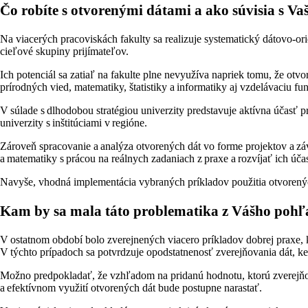
Čo robíte s otvorenými dátami a ako súvisia s V
Na viacerých pracoviskách fakulty sa realizuje systematický dátovo-o
cieľové skupiny prijímateľov.
Ich potenciál sa zatiaľ na fakulte plne nevyužíva napriek tomu, že otvo
prírodných vied, matematiky, štatistiky a informatiky aj vzdelávaciu fu
V súlade s dlhodobou stratégiou univerzity predstavuje aktívna účasť 
univerzity s inštitúciami v regióne.
Zároveň spracovanie a analýza otvorených dát vo forme projektov a záv
a matematiky s prácou na reálnych zadaniach z praxe a rozvíjať ich úča
Navyše, vhodná implementácia vybraných príkladov použitia otvorenýc
Kam by sa mala táto problematika z Vášho poh
V ostatnom období bolo zverejnených viacero príkladov dobrej praxe, k
V týchto prípadoch sa potvrdzuje opodstatnenosť zverejňovania dát, ke
Možno predpokladať, že vzhľadom na pridanú hodnotu, ktorú zverejňovani
a efektívnom využití otvorených dát bude postupne narastať.