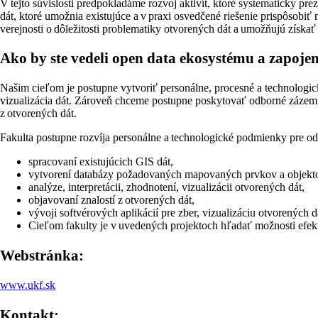
V tejto súvislosti predpokladáme rozvoj aktivít, ktoré systematicky p
dát, ktoré umožnia existujúce a v praxi osvedčené riešenie prispôso
verejnosti o dôležitosti problematiky otvorených dát a umožňujú získa
Ako by ste vedeli open data ekosystému a zapo
Našim cieľom je postupne vytvoriť personálne, procesné a technologick
vizualizácia dát. Zároveň chceme postupne poskytovať odborné zázemie
z otvorených dát.
Fakulta postupne rozvíja personálne a technologické podmienky pre o
spracovaní existujúcich GIS dát,
vytvorení databázy požadovaných mapovaných prvkov a objekt
analýze, interpretácii, zhodnotení, vizualizácii otvorených dát,
objavovaní znalostí z otvorených dát,
vývoji softvérových aplikácií pre zber, vizualizáciu otvorených 
Cieľom fakulty je v uvedených projektoch hľadať možnosti efektí
Webstránka:
www.ukf.sk
Kontakt: