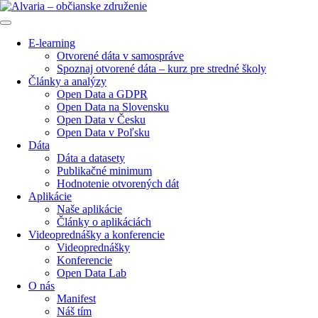
E-learning
Otvorené dáta v samospráve
Spoznaj otvorené dáta – kurz pre stredné školy
Články a analýzy
Open Data a GDPR
Open Data na Slovensku
Open Data v Česku
Open Data v Poľsku
Dáta
Dáta a datasety
Publikačné minimum
Hodnotenie otvorených dát
Aplikácie
Naše aplikácie
Články o aplikáciách
Videoprednášky a konferencie
Videoprednášky
Konferencie
Open Data Lab
O nás
Manifest
Náš tím