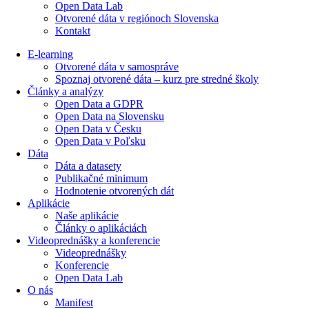
Open Data Lab
Otvorené dáta v regiónoch Slovenska
Kontakt
E-learning
Otvorené dáta v samospráve
Spoznaj otvorené dáta – kurz pre stredné školy
Články a analýzy
Open Data a GDPR
Open Data na Slovensku
Open Data v Česku
Open Data v Poľsku
Dáta
Dáta a datasety
Publikačné minimum
Hodnotenie otvorených dát
Aplikácie
Naše aplikácie
Články o aplikáciách
Videoprednášky a konferencie
Videoprednášky
Konferencie
Open Data Lab
O nás
Manifest