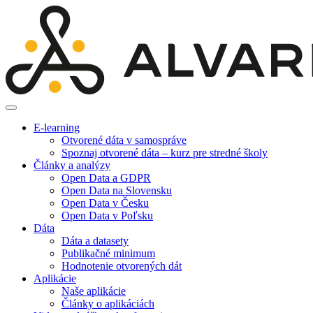
E-learning
Otvorené dáta v samospráve
Spoznaj otvorené dáta – kurz pre stredné školy
Články a analýzy
Open Data a GDPR
Open Data na Slovensku
Open Data v Česku
Open Data v Poľsku
Dáta
Dáta a datasety
Publikačné minimum
Hodnotenie otvorených dát
Aplikácie
Naše aplikácie
Články o aplikáciách