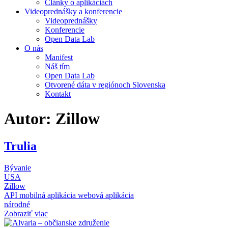
Články o aplikáciách
Videoprednášky a konferencie
Videoprednášky
Konferencie
Open Data Lab
O nás
Manifest
Náš tím
Open Data Lab
Otvorené dáta v regiónoch Slovenska
Kontakt
Autor:
Zillow
Trulia
Bývanie
USA
Zillow
API
mobilná aplikácia
webová aplikácia
národné
Zobraziť viac