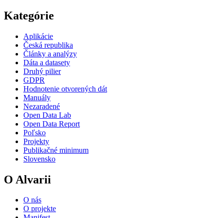
Kategórie
Aplikácie
Česká republika
Články a analýzy
Dáta a datasety
Druhý pilier
GDPR
Hodnotenie otvorených dát
Manuály
Nezaradené
Open Data Lab
Open Data Report
Poľsko
Projekty
Publikačné minimum
Slovensko
O Alvarii
O nás
O projekte
Manifest