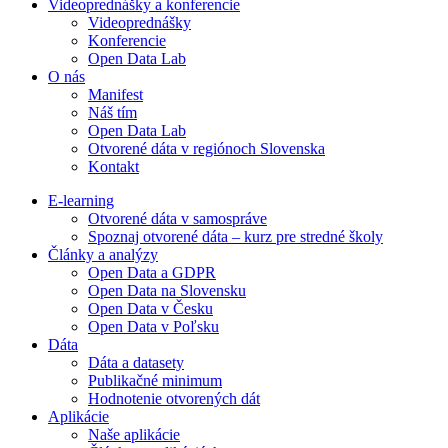
Videoprednášky a konferencie
Videoprednášky
Konferencie
Open Data Lab
O nás
Manifest
Náš tím
Open Data Lab
Otvorené dáta v regiónoch Slovenska
Kontakt
E-learning
Otvorené dáta v samospráve
Spoznaj otvorené dáta – kurz pre stredné školy
Články a analýzy
Open Data a GDPR
Open Data na Slovensku
Open Data v Česku
Open Data v Poľsku
Dáta
Dáta a datasety
Publikačné minimum
Hodnotenie otvorených dát
Aplikácie
Naše aplikácie