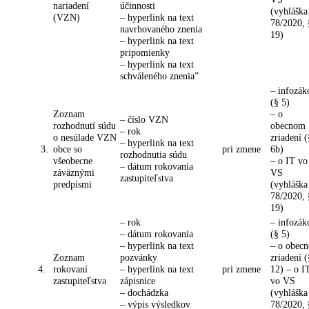
nariadení
účinnosti
(vyhláška
(VZN)
– hyperlink na text
78/2020, 
navrhovaného znenia
19)
– hyperlink na text
pripomienky
– hyperlink na text
schváleného znenia”
– infozák
(§ 5)
Zoznam
– o
– číslo VZN
rozhodnutí súdu
obecnom
– rok
o nesúlade VZN
zriadení (
– hyperlink na text
3.
obce so
pri zmene
6b)
rozhodnutia súdu
všeobecne
– o IT vo
– dátum rokovania
záväznými
VS
zastupiteľstva
predpismi
(vyhláška
78/2020, 
19)
– rok
– infozák
– dátum rokovania
(§ 5)
– hyperlink na text
– o obec
Zoznam
pozvánky
zriadení (
4.
rokovaní
– hyperlink na text
pri zmene
12) – o I
zastupiteľstva
zápisnice
vo VS
– dochádzka
(vyhláška
– výpis výsledkov
78/2020, 