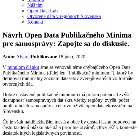
Náš tím
Open Data Lab
Otvorené dáta v regiónoch Slovenska
Kontakt
Návrh Open Data Publikačného Minima
pre samosprávy: Zapojte sa do diskusie.
Autor
Alvaria
Publikované
18 júna, 2020
V
minulom článku
sme sa venovali téme chýbajúceho Open Data
Publikačného Minima (ďalej len “Publikačné minimum”), ktorý by
definoval minimálny zoznam datasetov zverejňovaných vo formáte
otvorených dát.
Dobre nastavené publikačné minimum má pritom potenciál zvýšiť
dostupnosť samosprávnych dát skrz všetky regióny, zvýšiť počet
publikujúcich samospráv a celkovo oživiť open data ekosystém na
Slovensku.
Čo je však najdôležitejšie, mestá a obce by dostali jasnú odpoveď na
často kladenú otázku aké dáta prioritne otvárať. Obzvlášť v kontexte
desiatok iných legislatívnych povinností.