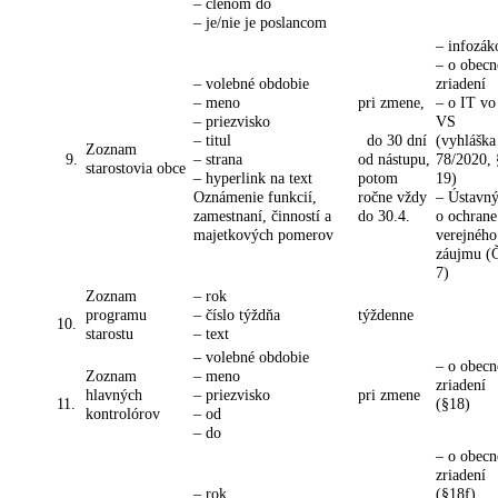
– členom do
– je/nie je poslancom
– infozák
– o obec
– volebné obdobie
zriadení
– meno
pri zmene,
– o IT vo
– priezvisko
VS
– titul
do 30 dní
(vyhláška
Zoznam
9.
– strana
od nástupu,
78/2020, 
starostovia obce
– hyperlink na text
potom
19)
Oznámenie funkcií,
ročne vždy
– Ústavný
zamestnaní, činností a
do 30.4.
o ochrane
majetkových pomerov
verejného
záujmu (Č
7)
Zoznam
– rok
programu
– číslo týždňa
týždenne
10.
starostu
– text
– volebné obdobie
– o obec
Zoznam
– meno
zriadení
hlavných
– priezvisko
pri zmene
11.
(§18)
kontrolórov
– od
– do
– o obec
zriadení
– rok
(§18f)