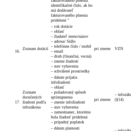
fakturovaného plnenia:
identifikačné číslo, ak ho
má dodávateľ
fakturovaného plnenia
pridelené.”
– rok dotácie
– oblasť
– žiadateľ meno/názov
– adresa/ Sídlo
– telefónne číslo / mobil
Zoznam dotácií
pri zmene
VZN
16.
– email
– druh (finančná, vecná)
– znenie žiadosti
– stav vybavenia
– schválené prostriedky
– dátum prijatia
infožiadosti
– oblasť
Zoznam
– požadovaný spôsob
– infozák
doručených
sprístupnenia
pri zmene
(§14)
17.
žiadosti podľa
– znenie infožiadosti
infozákona
– stav vybavenia
– zamestnanec, ktorému
bola žiadosť pridelená
– prípadný poplatok
– dátum platnosti
– infozák