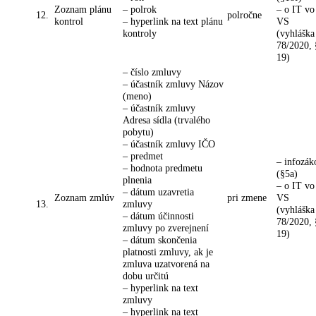
Zoznam plánu
– polrok
– o IT vo
12.
polročne
kontrol
– hyperlink na text plánu
VS
kontroly
(vyhláška
78/2020, 
19)
– číslo zmluvy
– účastník zmluvy Názov
(meno)
– účastník zmluvy
Adresa sídla (trvalého
pobytu)
– účastník zmluvy IČO
– predmet
– infozá
– hodnota predmetu
(§5a)
plnenia
– o IT vo
– dátum uzavretia
Zoznam zmlúv
pri zmene
VS
13.
zmluvy
(vyhláška
– dátum účinnosti
78/2020, 
zmluvy po zverejnení
19)
– dátum skončenia
platnosti zmluvy, ak je
zmluva uzatvorená na
dobu určitú
– hyperlink na text
zmluvy
– hyperlink na text