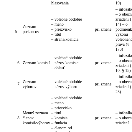
hlasovania
19)
– infozák
– o obec
– volebné obdobie
zriadení (
– meno
14) – o
Zoznam
– priezvisko
pri zmene
podmienk
5.
poslancov
– titul
výkonu
– strana/koalícia
volebnéh
práva (§
173)
– infozák
– volebné obdobie
– o obec
6.
Zoznam komisií
– názov komisie
pri zmene
zriadení (
– oblasť
10, § 15)
– infozák
Zoznam
– volebné obdobie
– o obec
7.
pri zmene
výborov
– názov výboru
zriadení (
23)
– volebné obdobie
– meno
– priezvisko
Menný zoznam
– titul
– infozák
8.
členov
– komisia
pri zmene
– o obec
komisií/výborov
– funkcia
zriadení
– členom od