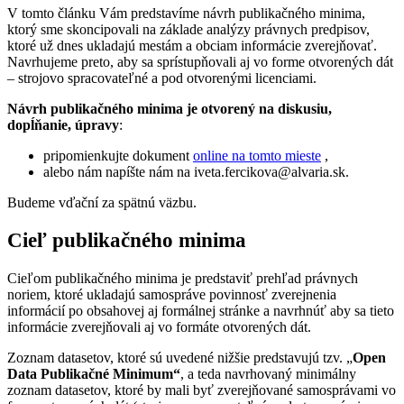
V tomto článku Vám predstavíme návrh publikačného minima,
ktorý sme skoncipovali na základe analýzy právnych predpisov,
ktoré už dnes ukladajú mestám a obciam informácie zverejňovať.
Navrhujeme preto, aby sa sprístupňovali aj vo forme otvorených dát
– strojovo spracovateľné a pod otvorenými licenciami.
Návrh publikačného minima je otvorený na diskusiu,
dopĺňanie, úpravy
:
pripomienkujte dokument
online na tomto mieste
,
alebo nám napíšte nám na iveta.fercikova@alvaria.sk.
Budeme vďační za spätnú väzbu.
Cieľ publikačného minima
Cieľom publikačného minima je predstaviť prehľad právnych
noriem, ktoré ukladajú samospráve povinnosť zverejnenia
informácií po obsahovej aj formálnej stránke a navrhnúť aby sa tieto
informácie zverejňovali aj vo formáte otvorených dát.
Zoznam datasetov, ktoré sú uvedené nižšie predstavujú tzv. „
Open
Data Publikačné Minimum“
, a teda navrhovaný minimálny
zoznam datasetov, ktoré by mali byť zverejňované samosprávami vo