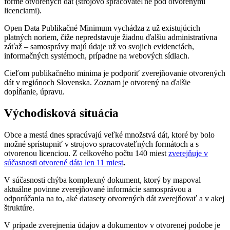
forme otvorených dát (strojovo spracovateľné pod otvorenými
licenciami).
Open Data Publikačné Minimum vychádza z už existujúcich
platných noriem, čiže nepredstavuje žiadnu ďalšiu administratívna
záťaž – samosprávy majú údaje už vo svojich evidenciách,
informačných systémoch, prípadne na webových sídlach.
Cieľom publikačného minima je podporiť zverejňovanie otvorených
dát v regiónoch Slovenska. Zoznam je otvorený na ďalšie
dopĺňanie, úpravu.
Východisková situácia
Obce a mestá dnes spracúvajú veľké množstvá dát, ktoré by bolo
možné sprístupniť v strojovo spracovateľných formátoch a s
otvorenou licenciou. Z celkového počtu 140 miest
zverejňuje v
súčasnosti otvorené dáta len 11 miest
.
V súčasnosti chýba komplexný dokument, ktorý by mapoval
aktuálne povinne zverejňované informácie samosprávou a
odporúčania na to, aké datasety otvorených dát zverejňovať a v akej
štruktúre.
V prípade zverejnenia údajov a dokumentov v otvorenej podobe je