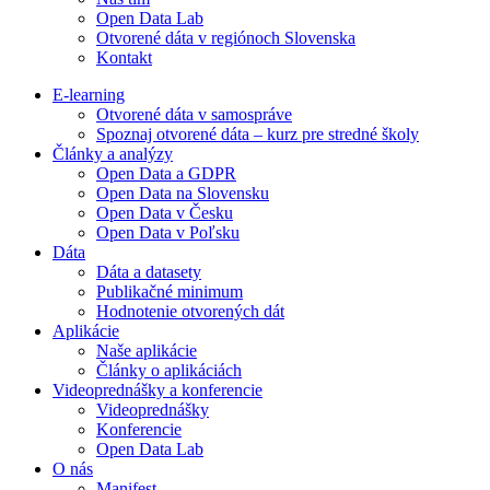
Open Data Lab
Otvorené dáta v regiónoch Slovenska
Kontakt
E-learning
Otvorené dáta v samospráve
Spoznaj otvorené dáta – kurz pre stredné školy
Články a analýzy
Open Data a GDPR
Open Data na Slovensku
Open Data v Česku
Open Data v Poľsku
Dáta
Dáta a datasety
Publikačné minimum
Hodnotenie otvorených dát
Aplikácie
Naše aplikácie
Články o aplikáciách
Videoprednášky a konferencie
Videoprednášky
Konferencie
Open Data Lab
O nás
Manifest