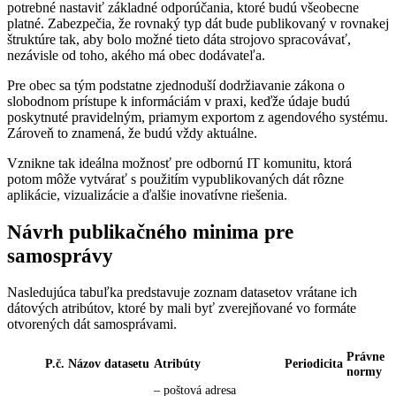
potrebné nastaviť základné odporúčania, ktoré budú všeobecne
platné. Zabezpečia, že rovnaký typ dát bude publikovaný v rovnakej
štruktúre tak, aby bolo možné tieto dáta strojovo spracovávať,
nezávisle od toho, akého má obec dodávateľa.
Pre obec sa tým podstatne zjednoduší dodržiavanie zákona o
slobodnom prístupe k informáciám v praxi, keďže údaje budú
poskytnuté pravidelným, priamym exportom z agendového systému.
Zároveň to znamená, že budú vždy aktuálne.
Vznikne tak ideálna možnosť pre odbornú IT komunitu, ktorá
potom môže vytvárať s použitím vypublikovaných dát rôzne
aplikácie, vizualizácie a ďalšie inovatívne riešenia.
Návrh publikačného minima pre
samosprávy
Nasledujúca tabuľka predstavuje zoznam datasetov vrátane ich
dátových atribútov, ktoré by mali byť zverejňované vo formáte
otvorených dát samosprávami.
Právne
P.č.
Názov datasetu
Atribúty
Periodicita
normy
– poštová adresa