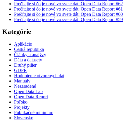
Prečítajte si čo je nové vo svete dát: Open Data Report #62
Prečítajte si čo je nové vo svete dát: Open Data Report #61
Prečítajte si čo je nové vo svete dát: Open Data Report #60
Prečítajte si čo je nové vo svete dát: Open Data Report #59
Kategórie
Aplikácie
Česká republika
Články a analýzy
Dáta a datasety
Druhý pilier
GDPR
Hodnotenie otvorených dát
Manuály
Nezaradené
Open Data Lab
Open Data Report
Poľsko
Projekty
Publikačné minimum
Slovensko