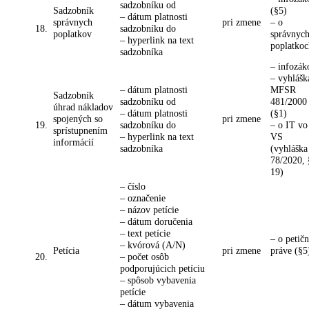
sadzobníku od
Sadzobník
(§5)
– dátum platnosti
správnych
pri zmene
– o
18.
sadzobníku do
poplatkov
správnyc
– hyperlink na text
poplatkoc
sadzobníka
– infozák
– vyhlášk
– dátum platnosti
MFSR
Sadzobník
sadzobníku od
481/2000
úhrad nákladov
– dátum platnosti
(§1)
spojených so
pri zmene
19.
sadzobníku do
– o IT vo
sprístupnením
– hyperlink na text
VS
informácií
sadzobníka
(vyhláška
78/2020, 
19)
– číslo
– označenie
– názov petície
– dátum doručenia
– text petície
– o petič
– kvórová (A/N)
Petícia
pri zmene
práve (§5
20.
– počet osôb
podporujúcich petíciu
– spôsob vybavenia
petície
– dátum vybavenia