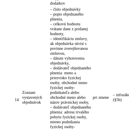
dodatkov
– číslo objednávky
– popis objednaného
plnenia,
– celkovú hodnotu
vrátane dane z pridanej
hodnoty,
– identifikáciu zmluvy,
ak objednávka súvisí s
povinne zverejňovanou
zmluvou,
– dátum vyhotovenia
objednávky,
– dodávateľ objednaného
plnenia: meno a
priezvisko fyzickej
osoby, obchodné meno
fyzickej osoby-
Zoznam
podnikateľa alebo
– infozá
vystavených
obchodné meno alebo
pri zmene
14.
(§5b)
objednávok
názov právnickej osoby,
– dodávateľ objednaného
plnenia: adresu trvalého
pobytu fyzickej osoby,
miesto podnikania
fyzickej osoby-