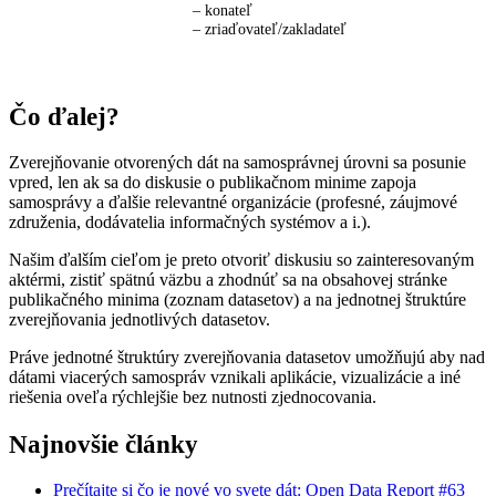
– konateľ
– zriaďovateľ/zakladateľ
Čo ďalej?
Zverejňovanie otvorených dát na samosprávnej úrovni sa posunie
vpred, len ak sa do diskusie o publikačnom minime zapoja
samosprávy a ďalšie relevantné organizácie (profesné, záujmové
združenia, dodávatelia informačných systémov a i.).
Našim ďalším cieľom je preto otvoriť diskusiu so zainteresovaným
aktérmi, zistiť spätnú väzbu a zhodnúť sa na obsahovej stránke
publikačného minima (zoznam datasetov) a na jednotnej štruktúre
zverejňovania jednotlivých datasetov.
Práve jednotné štruktúry zverejňovania datasetov umožňujú aby nad
dátami viacerých samospráv vznikali aplikácie, vizualizácie a iné
riešenia oveľa rýchlejšie bez nutnosti zjednocovania.
Najnovšie články
Prečítajte si čo je nové vo svete dát: Open Data Report #63