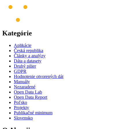
Kategórie
Aplikácie
Česká republika
Články a analýzy
Dáta a datasety
Druhý pilier
GDPR
Hodnotenie otvorených dát
Manuály
Nezaradené
Open Data Lab
Open Data Report
Poľsko
Projekty
Publikačné minimum
Slovensko