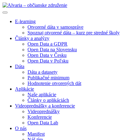
E-learning
Otvorené dáta v samospráve
Spoznaj otvorené dáta – kurz pre stredné školy
Články a analýzy
Open Data a GDPR
Open Data na Slovensku
Open Data v Česku
Open Data v Poľsku
Dáta
Dáta a datasety
Publikačné minimum
Hodnotenie otvorených dát
Aplikácie
Naše aplikácie
Články o aplikáciách
Videoprednášky a konferencie
Videoprednášky
Konferencie
Open Data Lab
O nás
Manifest
Náš tím