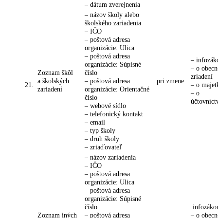
– dátum zverejnenia
– názov školy alebo
školského zariadenia
– IČO
– poštová adresa
organizácie: Ulica
– poštová adresa
– infozák
organizácie: Súpisné
– o obec
Zoznam škôl
číslo
zriadení
a školských
– poštová adresa
pri zmene
21.
– o majet
zariadení
organizácie: Orientačné
– o
číslo
účtovníct
– webové sídlo
– telefonický kontakt
– email
– typ školy
– druh školy
– zriaďovateľ
– názov zariadenia
– IČO
– poštová adresa
organizácie: Ulica
– poštová adresa
organizácie: Súpisné
číslo
infozáko
Zoznam iných
– poštová adresa
– o obec