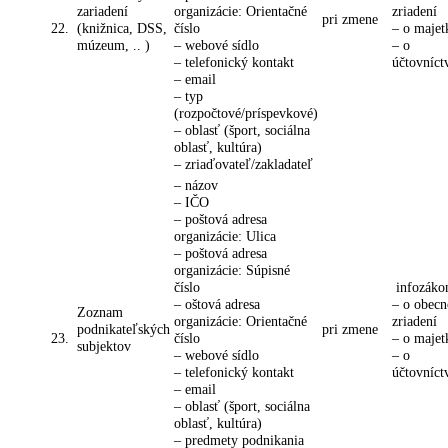
zariadení
organizácie: Orientačné
zriadení
pri zmene
22.
(knižnica, DSS,
číslo
– o majet
múzeum, .. )
– webové sídlo
– o
– telefonický kontakt
účtovníct
– email
– typ
(rozpočtové/príspevkové)
– oblasť (šport, sociálna
oblasť, kultúra)
– zriaďovateľ/zakladateľ
– názov
– IČO
– poštová adresa
organizácie: Ulica
– poštová adresa
organizácie: Súpisné
číslo
infozáko
– oštová adresa
– o obec
Zoznam
organizácie: Orientačné
zriadení
podnikateľských
pri zmene
23.
číslo
– o majet
subjektov
– webové sídlo
– o
– telefonický kontakt
účtovníct
– email
– oblasť (šport, sociálna
oblasť, kultúra)
– predmety podnikania