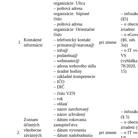
organizácie: Ulica
– poštová adresa
organizácie: Súpisné
– infozák
číslo
(§5)
– poštová adresa
– o obec
organizácie: Orientačné
zriadení
číslo
– o eGov
Kontaktné
– telefonický kontakt
(§6, ods.
1.
pri zmene
informácie
– primator@/starosta@
3a))
– info@
– o IT vo
– podatelna@
VS
– webmaster@
(vyhláška
– adresa webového sídla
78/2020, 
– úradné hodiny
15)
– základné kompetencie
– IČO
– DIČ
– číslo VZN
– rok
– oblasť
– názov navrhovaný
– infozák
– názov schválený
(§ 5)
Zoznam
– dátum rokovania
– o obec
účinných
zastupiteľstva
zriadení 
všeobecne
– dátum vyvesenia
2.
pri zmene
– o IT vo
záväzných
– dátum nadobudnutia
VS