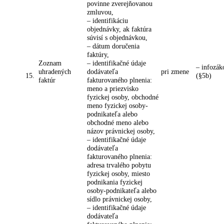
povinne zverejňovanou
zmluvou,
– identifikáciu
objednávky, ak faktúra
súvisí s objednávkou,
– dátum doručenia
faktúry,
Zoznam
– identifikačné údaje
– infozák
uhradených
dodávateľa
pri zmene
15.
(§5b)
faktúr
fakturovaného plnenia:
meno a priezvisko
fyzickej osoby, obchodné
meno fyzickej osoby-
podnikateľa alebo
obchodné meno alebo
názov právnickej osoby,
– identifikačné údaje
dodávateľa
fakturovaného plnenia:
adresa trvalého pobytu
fyzickej osoby, miesto
podnikania fyzickej
osoby-podnikateľa alebo
sídlo právnickej osoby,
– identifikačné údaje
dodávateľa