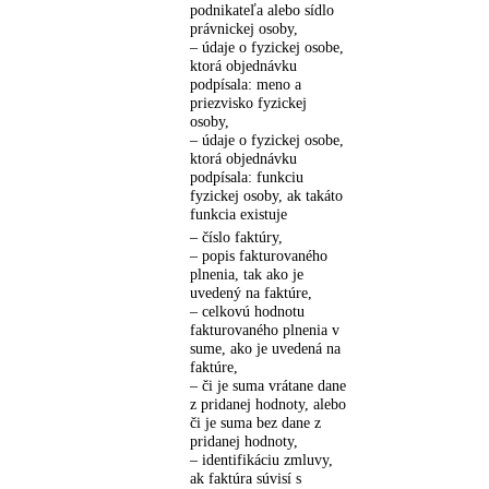
podnikateľa alebo sídlo
právnickej osoby,
– údaje o fyzickej osobe,
ktorá objednávku
podpísala: meno a
priezvisko fyzickej
osoby,
– údaje o fyzickej osobe,
ktorá objednávku
podpísala: funkciu
fyzickej osoby, ak takáto
funkcia existuje
– číslo faktúry,
– popis fakturovaného
plnenia, tak ako je
uvedený na faktúre,
– celkovú hodnotu
fakturovaného plnenia v
sume, ako je uvedená na
faktúre,
– či je suma vrátane dane
z pridanej hodnoty, alebo
či je suma bez dane z
pridanej hodnoty,
– identifikáciu zmluvy,
ak faktúra súvisí s