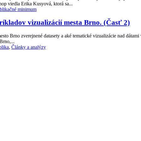
p viedla Erika Kusyová, ktorá sa...
blikačné minimum
íkladov vizualizácií mesta Brno. (Časť 2)
sto Brno zverejnené datasety a aké tematické vizualizácie nad dátami
rno,...
blika
,
Články a analýzy