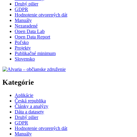
Druhý pilier
GDPR
Hodnotenie otvorených dát
Manuály
Nezaradené
Open Data Lab
Open Data Report
Poľsko
Projekty
Publikačné minimum
Slovensko
Kategórie
Aplikácie
Česká republika
Články a analýzy
Dáta a datasety
Druhý pilier
GDPR
Hodnotenie otvorených dát
Manuály