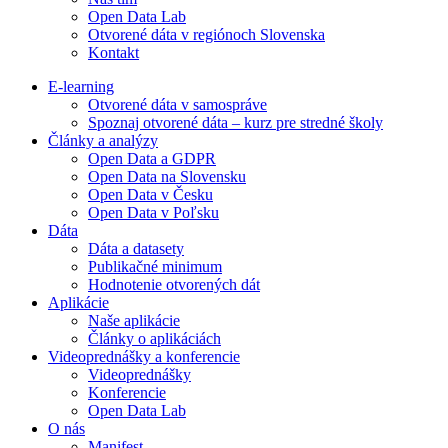
Open Data Lab
Otvorené dáta v regiónoch Slovenska
Kontakt
E-learning
Otvorené dáta v samospráve
Spoznaj otvorené dáta – kurz pre stredné školy
Články a analýzy
Open Data a GDPR
Open Data na Slovensku
Open Data v Česku
Open Data v Poľsku
Dáta
Dáta a datasety
Publikačné minimum
Hodnotenie otvorených dát
Aplikácie
Naše aplikácie
Články o aplikáciách
Videoprednášky a konferencie
Videoprednášky
Konferencie
Open Data Lab
O nás
Manifest