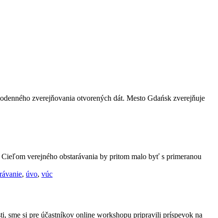
ždodenného zverejňovania otvorených dát. Mesto Gdańsk zverejňuje
ť. Cieľom verejného obstarávania by pritom malo byť s primeranou
rávanie
,
úvo
,
vúc
, sme si pre účastníkov online workshopu pripravili príspevok na