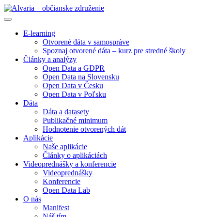
E-learning
Otvorené dáta v samospráve
Spoznaj otvorené dáta – kurz pre stredné školy
Články a analýzy
Open Data a GDPR
Open Data na Slovensku
Open Data v Česku
Open Data v Poľsku
Dáta
Dáta a datasety
Publikačné minimum
Hodnotenie otvorených dát
Aplikácie
Naše aplikácie
Články o aplikáciách
Videoprednášky a konferencie
Videoprednášky
Konferencie
Open Data Lab
O nás
Manifest
Náš tím