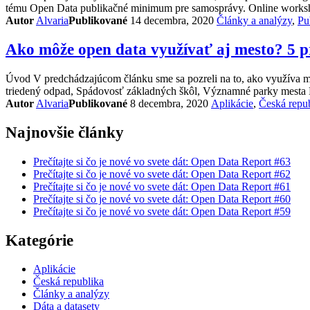
tému Open Data publikačné minimum pre samosprávy. Online worksho
Kategórie
Autor
Alvaria
Publikované
14 decembra, 2020
Články a analýzy
,
Pu
Ako môže open data využívať aj mesto? 5 pr
Úvod V predchádzajúcom článku sme sa pozreli na to, ako využíva me
triedený odpad, Spádovosť základných škôl, Významné parky mesta B
Kategórie
Autor
Alvaria
Publikované
8 decembra, 2020
Aplikácie
,
Česká repu
Najnovšie články
Prečítajte si čo je nové vo svete dát: Open Data Report #63
Prečítajte si čo je nové vo svete dát: Open Data Report #62
Prečítajte si čo je nové vo svete dát: Open Data Report #61
Prečítajte si čo je nové vo svete dát: Open Data Report #60
Prečítajte si čo je nové vo svete dát: Open Data Report #59
Kategórie
Aplikácie
Česká republika
Články a analýzy
Dáta a datasety