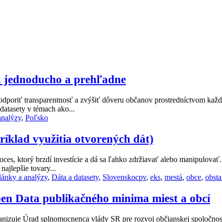
u jednoducho a prehľadne
podporiť transparentnosť a zvýšiť dôveru občanov prostredníctvom ka
datasety v témach ako...
analýzy
,
Poľsko
íklad využitia otvorených dát)
roces, ktorý brzdí investície a dá sa ľahko zdržiavať alebo manipulova
ajlepšie tovary...
Tags
lánky a analýzy
,
Dáta a datasety
,
Slovensko
cpv
,
eks
,
mestá
,
obce
,
obsta
en Data publikačného minima miest a obcí
anizuje Úrad splnomocnenca vlády SR pre rozvoj občianskej spoločnosti