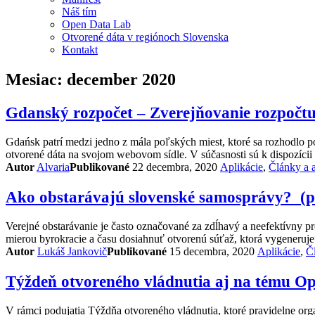
Náš tím
Open Data Lab
Otvorené dáta v regiónoch Slovenska
Kontakt
Mesiac:
december 2020
Gdanský rozpočet – Zverejňovanie rozpočt
Gdańsk patrí medzi jedno z mála poľských miest, ktoré sa rozhodlo 
otvorené dáta na svojom webovom sídle. V súčasnosti sú k dispozícii 
Kategórie
Autor
Alvaria
Publikované
22 decembra, 2020
Aplikácie
,
Články a 
Ako obstarávajú slovenské samosprávy? (pr
Verejné obstarávanie je často označované za zdĺhavý a neefektívny p
mierou byrokracie a času dosiahnuť otvorenú súťaž, ktorá vygeneruje n
Kategórie
Autor
Lukáš Jankovič
Publikované
15 decembra, 2020
Aplikácie
,
Č
Týždeň otvoreného vládnutia aj na tému Op
V rámci podujatia Týždňa otvoreného vládnutia, ktoré pravidelne org