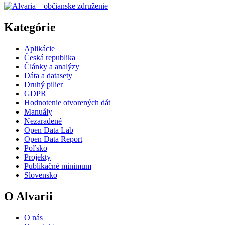
Kategórie
Aplikácie
Česká republika
Články a analýzy
Dáta a datasety
Druhý pilier
GDPR
Hodnotenie otvorených dát
Manuály
Nezaradené
Open Data Lab
Open Data Report
Poľsko
Projekty
Publikačné minimum
Slovensko
O Alvarii
O nás