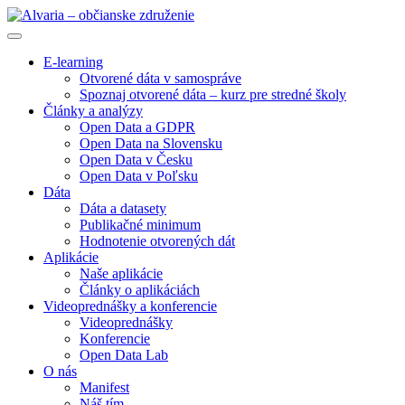
E-learning
Otvorené dáta v samospráve
Spoznaj otvorené dáta – kurz pre stredné školy
Články a analýzy
Open Data a GDPR
Open Data na Slovensku
Open Data v Česku
Open Data v Poľsku
Dáta
Dáta a datasety
Publikačné minimum
Hodnotenie otvorených dát
Aplikácie
Naše aplikácie
Články o aplikáciách
Videoprednášky a konferencie
Videoprednášky
Konferencie
Open Data Lab
O nás
Manifest
Náš tím