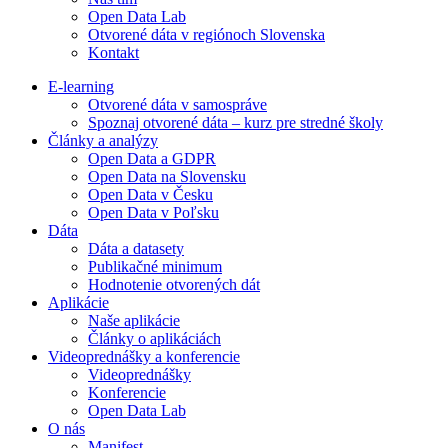
Open Data Lab
Otvorené dáta v regiónoch Slovenska
Kontakt
E-learning
Otvorené dáta v samospráve
Spoznaj otvorené dáta – kurz pre stredné školy
Články a analýzy
Open Data a GDPR
Open Data na Slovensku
Open Data v Česku
Open Data v Poľsku
Dáta
Dáta a datasety
Publikačné minimum
Hodnotenie otvorených dát
Aplikácie
Naše aplikácie
Články o aplikáciách
Videoprednášky a konferencie
Videoprednášky
Konferencie
Open Data Lab
O nás
Manifest