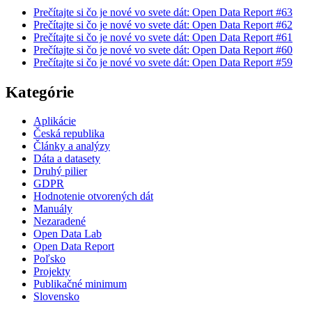
Prečítajte si čo je nové vo svete dát: Open Data Report #63
Prečítajte si čo je nové vo svete dát: Open Data Report #62
Prečítajte si čo je nové vo svete dát: Open Data Report #61
Prečítajte si čo je nové vo svete dát: Open Data Report #60
Prečítajte si čo je nové vo svete dát: Open Data Report #59
Kategórie
Aplikácie
Česká republika
Články a analýzy
Dáta a datasety
Druhý pilier
GDPR
Hodnotenie otvorených dát
Manuály
Nezaradené
Open Data Lab
Open Data Report
Poľsko
Projekty
Publikačné minimum
Slovensko