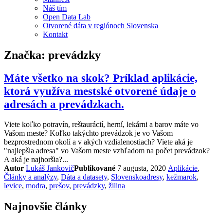
Náš tím
Open Data Lab
Otvorené dáta v regiónoch Slovenska
Kontakt
Značka:
prevádzky
Máte všetko na skok? Príklad aplikácie,
ktorá využíva mestské otvorené údaje o
adresách a prevádzkach.
Viete koľko potravín, reštaurácií, herní, lekárni a barov máte vo
Vašom meste? Koľko takýchto prevádzok je vo Vašom
bezprostrednom okolí a v akých vzdialenostiach? Viete aká je
"najlepšia adresa" vo Vašom meste vzhľadom na počet prevádzok?
A aká je najhoršia?...
Kategórie
Autor
Lukáš Jankovič
Publikované
7 augusta, 2020
Aplikácie
,
Tags
Články a analýzy
,
Dáta a datasety
,
Slovensko
adresy
,
kežmarok
,
levice
,
modra
,
prešov
,
prevádzky
,
žilina
Najnovšie články