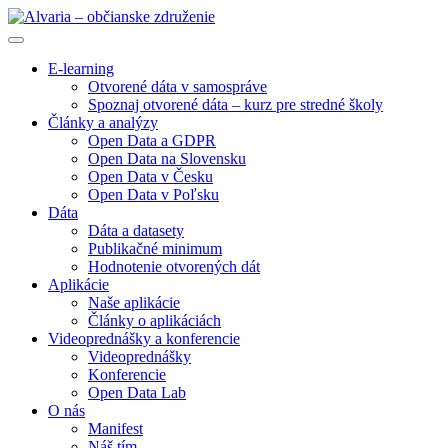
E-learning
Otvorené dáta v samospráve
Spoznaj otvorené dáta – kurz pre stredné školy
Články a analýzy
Open Data a GDPR
Open Data na Slovensku
Open Data v Česku
Open Data v Poľsku
Dáta
Dáta a datasety
Publikačné minimum
Hodnotenie otvorených dát
Aplikácie
Naše aplikácie
Články o aplikáciách
Videoprednášky a konferencie
Videoprednášky
Konferencie
Open Data Lab
O nás
Manifest
Náš tím