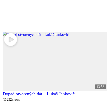
13:53
Dopad otvorených dát – Lukáš Jankovič
232
views