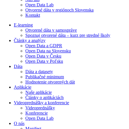
Open Data Lab
Otvorené dáta v regiónoch Slovenska
Kontakt
E-learning
Otvorené dáta v samospráve
Spoznaj otvorené dáta – kurz pre stredné školy
Články a analýzy
Open Data a GDPR
Open Data na Slovensku
Open Data v Česku
Open Data v Poľsku
Dáta
Dáta a datasety
Publikačné minimum
Hodnotenie otvorených dát
Aplikácie
Naše aplikácie
Články o aplikáciách
Videoprednášky a konferencie
Videoprednášky
Konferencie
Open Data Lab
O nás
Manifest