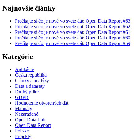
Najnovšie články
Prečítajte si čo je nové vo svete dát: Open Data Report #63
Prečítajte si čo je nové vo svete dát: Open Data Report #62
Prečítajte si čo je nové vo svete dát: Open Data Report #61
Prečítajte si čo je nové vo svete dát: Open Data Report #60
Prečítajte si čo je nové vo svete dát: Open Data Report #59
Kategórie
Aplikácie
Česká republika
Články a analýzy
Dáta a datasety
Druhý pilier
GDPR
Hodnotenie otvorených dát
Manuály
Nezaradené
Open Data Lab
Open Data Report
Poľsko
Projekty