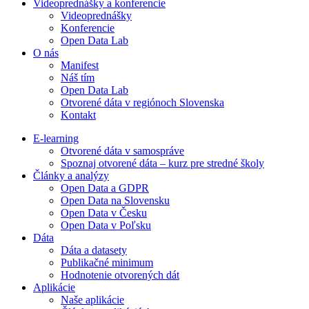
Videoprednášky a konferencie
Videoprednášky
Konferencie
Open Data Lab
O nás
Manifest
Náš tím
Open Data Lab
Otvorené dáta v regiónoch Slovenska
Kontakt
E-learning
Otvorené dáta v samospráve
Spoznaj otvorené dáta – kurz pre stredné školy
Články a analýzy
Open Data a GDPR
Open Data na Slovensku
Open Data v Česku
Open Data v Poľsku
Dáta
Dáta a datasety
Publikačné minimum
Hodnotenie otvorených dát
Aplikácie
Naše aplikácie