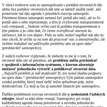
V rámci rozhovor som so samosprávami s portálmi otvorených dát
alebo bez portálov otvorených dát sme sa taktiež snažili zistiť, aké
postavenie má táto agenda v prioritách rozvoja samospráv.
Prioritnou témou samospráv nemusí byť portál ako taký, ale to čo
portál sám o sebe reprezentuje, a tým je zvyšovanie transparentnosti
voči verejnosti.
„Vedenie veľmi razí tú politiku transparentnosti a
tým pádom a ja cítim tlak, čo vieme zverejňovať smerom ku
občanovi, tak to von dajme. Plán sa nám nedarí napĺňať tak ako by
sme chceli, že určite sa na tom dá pracovať viac a intenzívnejšie, ale
riešime bohužiaľ iné pálčivejšie problémy ako sú open dáta“
(predstaviteľ samosprávy).
Z našich rozhovor vyplynulo, že niekedy to nie je o tom, že
otvorené dáta nie sú prioritou, ale
problémy môžu prichádzať
v spojitosti s informačným systémom, v ktorom absentuje
možnosť jednoducho vytvoriť a publikovať otvorené dáta
.
„Najväčší problém je náš dodávateľ IS, ten nemá žiadnu podporu
na open data.“ (predstaviteľ samosprávy)
Tým pádom samospráve
vzniká problém, ktorý musí riešiť iným spôsobom príp. iným
dodávateľom. Čo stojí aj čas aj samotné financie pre samosprávu.
Ďalším problémom rozvoja otvorených dát je
nedostatok ľudských
zdrojov
, ktoré sa tejto téme venujú. Samosprávy pri svojej
každodennej agende musia priorizovať a nevedia jednoducho