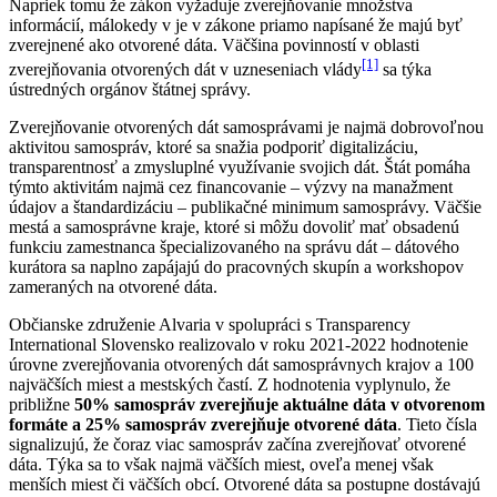
Napriek tomu že zákon vyžaduje zverejňovanie množstva
informácií, málokedy v je v zákone priamo napísané že majú byť
zverejnené ako otvorené dáta. Väčšina povinností v oblasti
[1]
zverejňovania otvorených dát v uzneseniach vlády
sa týka
ústredných orgánov štátnej správy.
Zverejňovanie otvorených dát samosprávami je najmä dobrovoľnou
aktivitou samospráv, ktoré sa snažia podporiť digitalizáciu,
transparentnosť a zmysluplné využívanie svojich dát. Štát pomáha
týmto aktivitám najmä cez financovanie – výzvy na manažment
údajov a štandardizáciu – publikačné minimum samosprávy. Väčšie
mestá a samosprávne kraje, ktoré si môžu dovoliť mať obsadenú
funkciu zamestnanca špecializovaného na správu dát – dátového
kurátora sa naplno zapájajú do pracovných skupín a workshopov
zameraných na otvorené dáta.
Občianske združenie Alvaria v spolupráci s Transparency
International Slovensko realizovalo v roku 2021-2022 hodnotenie
úrovne zverejňovania otvorených dát samosprávnych krajov a 100
najväčších miest a mestských častí. Z hodnotenia vyplynulo, že
približne
50% samospráv zverejňuje aktuálne dáta v otvorenom
formáte a 25% samospráv zverejňuje otvorené dáta
. Tieto čísla
signalizujú, že čoraz viac samospráv začína zverejňovať otvorené
dáta. Týka sa to však najmä väčších miest, oveľa menej však
menších miest či väčších obcí. Otvorené dáta sa postupne dostávajú