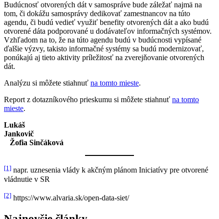
Budúcnosť otvorených dát v samospráve bude záležať najmä na
tom, či dokážu samosprávy dedikovať zamestnancov na túto
agendu, či budú vedieť využiť benefity otvorených dát a ako budú
otvorené dáta podporované u dodávateľov informačných systémov.
Vzhľadom na to, že na túto agendu budú v budúcnosti vypísané
ďalšie výzvy, takisto informačné systémy sa budú modernizovať,
ponúkajú aj tieto aktivity príležitosť na zverejňovanie otvorených
dát.
Analýzu si môžete stiahnuť
na tomto mieste
.
Report z dotazníkového prieskumu si môžete stiahnuť
na tomto
mieste
.
Lukáš
Jankovi
Žofia Sinčáková
[1]
napr. uznesenia vlády k akčným plánom Iniciatívy pre otvorené
vládnutie v SR
[2]
https://www.alvaria.sk/open-data-siet/
Najnovšie články