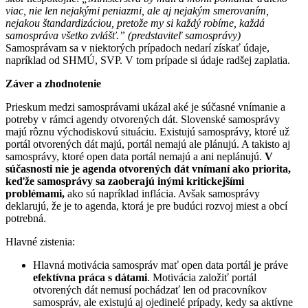
viac, nie len nejakými peniazmi, ale aj nejakým smerovaním,
nejakou štandardizáciou, pretože my si každý robíme, každá
samospráva všetko zvlášť.”
(predstaviteľ samosprávy)
Samosprávam sa v niektorých prípadoch nedarí získať údaje,
napríklad od SHMÚ, SVP. V tom prípade si údaje radšej zaplatia.
Záver a zhodnotenie
Prieskum medzi samosprávami ukázal aké je súčasné vnímanie a
potreby v rámci agendy otvorených dát. Slovenské samosprávy
majú rôznu východiskovú situáciu. Existujú samosprávy, ktoré už
portál otvorených dát majú, portál nemajú ale plánujú. A takisto aj
samosprávy, ktoré open data portál nemajú a ani neplánujú.
V
súčasnosti nie je agenda otvorených dát vnímaní ako priorita,
keďže samosprávy sa zaoberajú inými kritickejšími
problémami,
ako sú napríklad inflácia. Avšak samosprávy
deklarujú, že je to agenda, ktorá je pre budúci rozvoj miest a obcí
potrebná.
Hlavné zistenia:
Hlavná motivácia samospráv mať open data portál je práve
efektívna práca s dátami
. Motivácia založiť portál
otvorených dát nemusí pochádzať len od pracovníkov
samospráv, ale existujú aj ojedinelé prípady, kedy sa aktívne