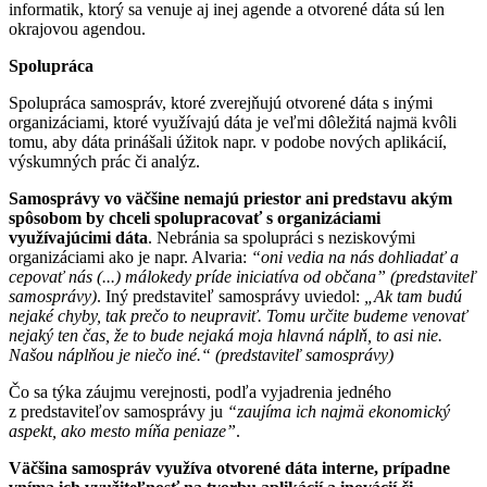
informatik, ktorý sa venuje aj inej agende a otvorené dáta sú len
okrajovou agendou.
Spolupráca
Spolupráca samospráv, ktoré zverejňujú otvorené dáta s inými
organizáciami, ktoré využívajú dáta je veľmi dôležitá najmä kvôli
tomu, aby dáta prinášali úžitok napr. v podobe nových aplikácií,
výskumných prác či analýz.
Samosprávy vo väčšine nemajú priestor ani predstavu akým
spôsobom by chceli spolupracovať s organizáciami
využívajúcimi dáta
. Nebránia sa spolupráci s neziskovými
organizáciami ako je napr. Alvaria:
“oni vedia na nás dohliadať a
cepovať nás (...) málokedy príde iniciatíva od občana” (predstaviteľ
samosprávy)
. Iný predstaviteľ samosprávy uviedol:
„Ak tam budú
nejaké chyby, tak prečo to neupraviť. Tomu určite budeme venovať
nejaký ten čas, že to bude nejaká moja hlavná náplň, to asi nie.
Našou náplňou je niečo iné.“
(predstaviteľ samosprávy)
Čo sa týka záujmu verejnosti, podľa vyjadrenia jedného
z predstaviteľov samosprávy ju
“zaujíma ich najmä ekonomický
aspekt, ako mesto míňa peniaze”
.
Väčšina samospráv využíva otvorené dáta interne, prípadne