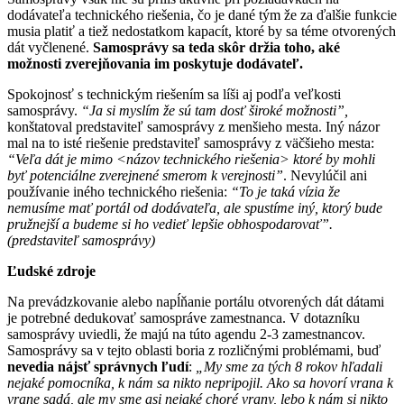
dodávateľa technického riešenia, čo je dané tým že za ďalšie funkcie
musia platiť a tiež nedostatkom kapacít, ktoré by sa téme otvorených
dát vyčlenené.
Samosprávy sa teda skôr držia toho, aké
možnosti zverejňovania im poskytuje dodávateľ.
Spokojnosť s technickým riešením sa líši aj podľa veľkosti
samosprávy.
“Ja si myslím že sú tam dosť široké možnosti”,
konštatoval predstaviteľ samosprávy z menšieho mesta. Iný názor
mal na to isté riešenie predstaviteľ samosprávy z väčšieho mesta:
“Veľa dát je mimo <názov technického riešenia> ktoré by mohli
byť potenciálne zverejnené smerom k verejnosti”
. Nevylúčil ani
používanie iného technického riešenia:
“To je taká vízia že
nemusíme mať portál od dodávateľa, ale spustíme iný, ktorý bude
pružnejší a budeme si ho vedieť lepšie obhospodarovať”.
(predstaviteľ samosprávy)
Ľudské zdroje
Na prevádzkovanie alebo napĺňanie portálu otvorených dát dátami
je potrebné dedukovať samospráve zamestnanca. V dotazníku
samosprávy uviedli, že majú na túto agendu 2-3 zamestnancov.
Samosprávy sa v tejto oblasti boria z rozličnými problémami, buď
nevedia nájsť správnych ľudí
:
„My sme za tých 8 rokov hľadali
nejaké pomocníka, k nám sa nikto nepripojil. Ako sa hovorí vrana k
vrane sadá, ale my sme asi nejaké choré vrany, lebo k nám si nikto