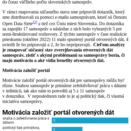
do čoraz väčšieho počtu slovenských samospráv.
V rámci mapovania súčasného stavu sme pripravili dotazník, ktorý
sme distribuovali za pomoci e-mailu samosprávam, ktoré sú členom
[2]
Open Data Siete
a tiež cez Úniu miest Slovenska. Do dotazníka
sa zapojilo 17 samospráv a následne z nich bolo vybraných 5 pre
semi-štruktúrované rozhovory. Z týchto samospráv v čase realizácie
prieskumu (október 2022) 11 malo spustený portál otvorených dát, 4
uviedli že ho pripravujú a 2, že ho nepripravujú.
Cieľom analýzy
je zmapovať súčasný stav zverejňovania otvorených dát
samospráv, zistiť s akými problémami sa samosprávy boria, či
majú motiváciu a aké vidia benefity otvorených dát.
Motivácia založiť portál
Motivácie založiť portál otvorených dát pre samosprávy môžu byť
rôzne. Snahou samospráv je primárne zefektívňovať prácu s dátami
v inštitúcii, tak ako nám to potvrdili aj 5 z 11 samospráv
v dotazníku. V neposlednom rade to je aj politický tlak, či vlastná
iniciatíva samosprávy.