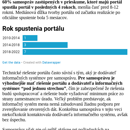
60% samospráv zastúpených v prieskume, ktoré majú portál
spustila portál v posledných 4 rokoch
, menšia časť pred 8-12
rokmi. Mediánová dĺžka tvorby portálu od začiatku realizácie po
oficiálne spustenie bola 5 mesiacov.
Technické riešenie portálu často súvisí s tým, aký je dodávateľ
informačných systémov pre samosprávu.
Pre samosprávu je
výhodnejšie mať riešenie portálu a dodávateľa informačných
systémov “pod jednou strechou”
, čím je zabezpečené že riešenia
budú spolupracovať a riešenie bude vyžadovať minimum práce zo
strany zamestnancov úradu. Veľký problém predstavuje, ak
informačný systém mesta nemá zabudovanú žiadnu podporu pre
zverejňovanie otvorených dát. Konkrétna samospráva v tejto veci
niekoľkokrát kontaktovala dodávateľa informačného systému, avšak
bez úspechu.
Samosprávy však nie sú príliš aktívne pri požiadavkách na