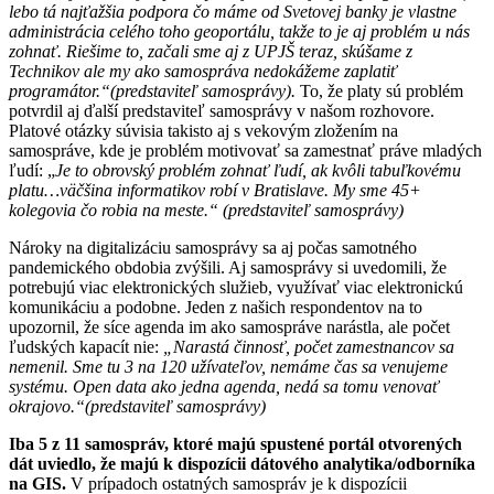
lebo tá najťažšia podpora čo máme od Svetovej banky je vlastne
administrácia celého toho geoportálu, takže to je aj problém u nás
zohnať. Riešime to, začali sme aj z UPJŠ teraz, skúšame z
Technikov ale my ako samospráva nedokážeme zaplatiť
programátor.“(predstaviteľ samosprávy).
To, že platy sú problém
potvrdil aj ďalší predstaviteľ samosprávy v našom rozhovore.
Platové otázky súvisia takisto aj s vekovým zložením na
samospráve, kde je problém motivovať sa zamestnať práve mladých
ľudí: „
Je to obrovský problém zohnať ľudí, ak kvôli tabuľkovému
platu…väčšina informatikov robí v Bratislave. My sme 45+
kolegovia čo robia na meste.“ (predstaviteľ samosprávy)
Nároky na digitalizáciu samosprávy sa aj počas samotného
pandemického obdobia zvýšili. Aj samosprávy si uvedomili, že
potrebujú viac elektronických služieb, využívať viac elektronickú
komunikáciu a podobne. Jeden z našich respondentov na to
upozornil, že síce agenda im ako samospráve narástla, ale počet
ľudských kapacít nie:
„Narastá činnosť, počet zamestnancov sa
nemenil. Sme tu 3 na 120 užívateľov, nemáme čas sa venujeme
systému. Open data ako jedna agenda, nedá sa tomu venovať
okrajovo.“(predstaviteľ samosprávy)
Iba 5 z 11 samospráv, ktoré majú spustené portál otvorených
dát uviedlo, že majú k dispozícii dátového analytika/odborníka
na GIS.
V prípadoch ostatných samospráv je k dispozícii