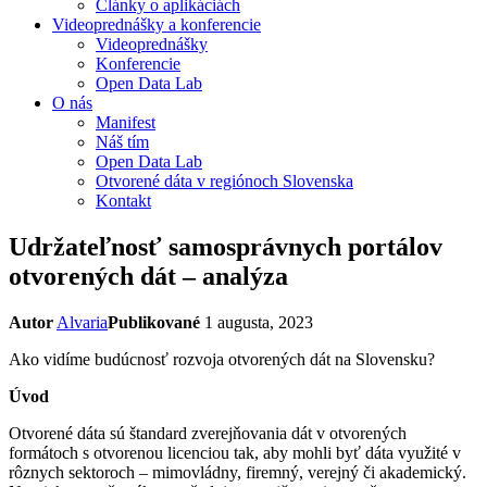
Články o aplikáciách
Videoprednášky a konferencie
Videoprednášky
Konferencie
Open Data Lab
O nás
Manifest
Náš tím
Open Data Lab
Otvorené dáta v regiónoch Slovenska
Kontakt
Udržateľnosť samosprávnych portálov
otvorených dát – analýza
Autor
Alvaria
Publikované
1 augusta, 2023
Ako vidíme budúcnosť rozvoja otvorených dát na Slovensku?
Úvod
Otvorené dáta sú štandard zverejňovania dát v otvorených
formátoch s otvorenou licenciou tak, aby mohli byť dáta využité v
rôznych sektoroch – mimovládny, firemný, verejný či akademický.