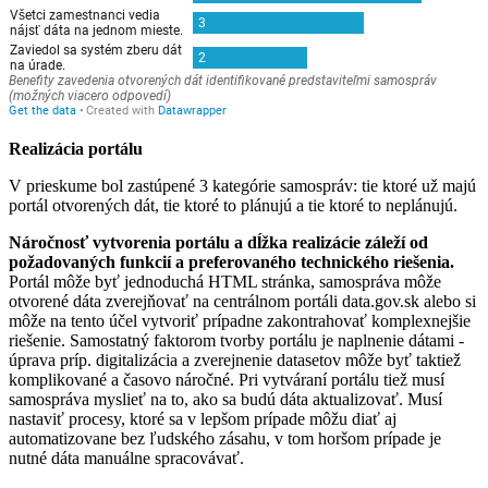
Realizácia portálu
V prieskume bol zastúpené 3 kategórie samospráv: tie ktoré už majú
portál otvorených dát, tie ktoré to plánujú a tie ktoré to neplánujú.
Náročnosť vytvorenia portálu a dĺžka realizácie záleží od
požadovaných funkcií a preferovaného technického riešenia.
Portál môže byť jednoduchá HTML stránka, samospráva môže
otvorené dáta zverejňovať na centrálnom portáli data.gov.sk alebo si
môže na tento účel vytvoriť prípadne zakontrahovať komplexnejšie
riešenie. Samostatný faktorom tvorby portálu je naplnenie dátami -
úprava príp. digitalizácia a zverejnenie datasetov môže byť taktiež
komplikované a časovo náročné. Pri vytváraní portálu tiež musí
samospráva myslieť na to, ako sa budú dáta aktualizovať. Musí
nastaviť procesy, ktoré sa v lepšom prípade môžu diať aj
automatizovane bez ľudského zásahu, v tom horšom prípade je
nutné dáta manuálne spracovávať.