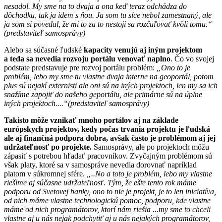
nesadol. My sme na to dvaja a ona keď teraz odchádza do
dôchodku, tak ja idem s ňou. Ja som tu síce nebol zamestnaný, ale
ja som si povedal, že mi to za to nestojí sa rozčuľovať kvôli tomu.“
(predstaviteľ samosprávy)
Alebo sa súčasné ľudské
kapacity venujú aj iným projektom
a teda sa nevedia rozvoju portálu venovať naplno
. Čo vo svojej
podstate predstavuje pre rozvoj portálu problém:
„Ono to je
problém, lebo my sme tu vlastne dvaja interne na geoportál, potom
plus sú nejakí externisti ale oni sú na iných projektoch, len my sa ich
snažíme zapojiť do našeho geportálu, ale primárne sú na úplne
iných projektoch....“(predstaviteľ samosprávy)
Takisto môže vznikať mnoho portálov aj na základe
európskych projektov, kedy počas trvania projektu je ľudská
ale aj finančná podpora dobra, avšak často je problémom aj jej
udržateľnosť po projekte.
Samosprávy, ale po projektoch môžu
zápasiť s potrebou hľadať pracovníkov. Zvyčajným problémom sú
však platy, ktoré sa v samospráve nevedia dorovnať napríklad
platom v súkromnej sfére.
„..No a toto je problém, lebo my vlastne
riešime aj súčasne udržateľnosť. Tým, že ešte tento rok máme
podporu od Svetovej banky, ono to nie je projekt, je to len iniciatíva,
od nich máme vlastne technologickú pomoc, podporu, kde vlastne
máme od nich programátorov, ktorí nám riešia ...my sme to chceli
vlastne aj u nás nejak podchytiť aj u nás nejakých programátorov,