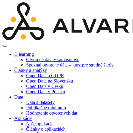
E-learning
Otvorené dáta v samospráve
Spoznaj otvorené dáta – kurz pre stredné školy
Články a analýzy
Open Data a GDPR
Open Data na Slovensku
Open Data v Česku
Open Data v Poľsku
Dáta
Dáta a datasety
Publikačné minimum
Hodnotenie otvorených dát
Aplikácie
Naše aplikácie
Články o aplikáciách