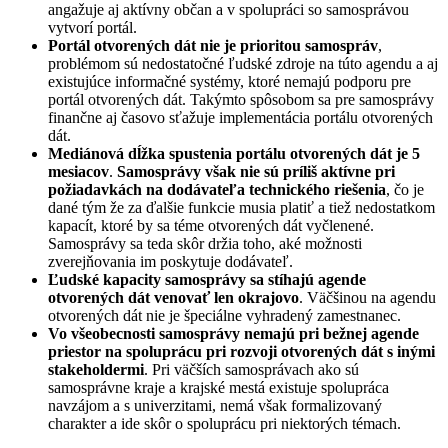
angažuje aj aktívny občan a v spolupráci so samosprávou
vytvorí portál.
Portál otvorených dát nie je prioritou samospráv
,
problémom sú nedostatočné ľudské zdroje na túto agendu a aj
existujúce informačné systémy, ktoré nemajú podporu pre
portál otvorených dát. Takýmto spôsobom sa pre samosprávy
finančne aj časovo sťažuje implementácia portálu otvorených
dát.
Mediánová dĺžka spustenia portálu otvorených dát je 5
mesiacov
.
Samosprávy však nie sú príliš aktívne pri
požiadavkách na dodávateľa technického riešenia
, čo je
dané tým že za ďalšie funkcie musia platiť a tiež nedostatkom
kapacít, ktoré by sa téme otvorených dát vyčlenené.
Samosprávy sa teda skôr držia toho, aké možnosti
zverejňovania im poskytuje dodávateľ.
Ľudské kapacity samosprávy sa stíhajú agende
otvorených dát venovať len okrajovo
. Väčšinou na agendu
otvorených dát nie je špeciálne vyhradený zamestnanec.
Vo všeobecnosti samosprávy nemajú pri bežnej agende
priestor na spoluprácu pri rozvoji otvorených dát s inými
stakeholdermi
. Pri väčších samosprávach ako sú
samosprávne kraje a krajské mestá existuje spolupráca
navzájom a s univerzitami, nemá však formalizovaný
charakter a ide skôr o spoluprácu pri niektorých témach.