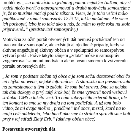
problémy.
„...a motivácia za jedna aj pomoc nejakým ľuďom, aby si
vedeli niečo tvoriť a naprogramovať a druhá motivácia samozrejme
je, že to musíme mať aj podľa zákona. Viem, že je toho veľmi málo
publikované v rámci samospráv 12 či 15, takže meškáme. Ale viem
ich pochopiť, lebo je to také ako u nás, že mám to vyše roka na stole
pripravené..“ (predstaviteľ samosprávy)
Motivácia založiť portál otvorených dát nemusí pochádzať len od
pracovníkov samospráv, ale existujú aj ojedinelé prípady, kedy sa
aktívne angažuje aj aktívny občan a v spolupráci so samosprávou
vytvorí portál. Práve takýto záujem „zdola“ môže u samospráv
vygenerovať samotnú motiváciu alebo posun smerom k vytvoreniu
portálu otvorených dát.
„Ja som v podstate občan tej obce a ja som začal dotazovať obci čo
mi chýba na webe, nejaké informácie. A starostka ma presmerovala
na zamestnanca a tým to začalo, že som bol otrava. Sme sa nejako
tak dali dokopy a prvý taký krok bol, že sme vytvorili novú webovú
stránku, CMS a takéto veci. To nám zabezpečila externá firma, ale
ten kontent to sme sa my dvaja na tom podieľali. A už tam bolo
vidno, že mi dvaja možno „prelčíme“ iné obce, mestá, ktoré na to
majú celé oddelenia, lebo hneď ako sme tu stránku spravili sme boli
prvý v tej súťaži Zlatý Erb.“
(aktívny občan obce)
Postavenie otvorených dát