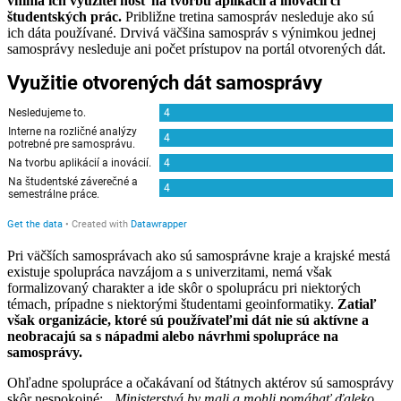
vníma ich využiteľnosť na tvorbu aplikácií a inovácií či
študentských prác.
Približne tretina samospráv nesleduje ako sú
ich dáta používané. Drvivá väčšina samospráv s výnimkou jednej
samosprávy nesleduje ani počet prístupov na portál otvorených dát.
Pri väčších samosprávach ako sú samosprávne kraje a krajské mestá
existuje spolupráca navzájom a s univerzitami, nemá však
formalizovaný charakter a ide skôr o spoluprácu pri niektorých
témach, prípadne s niektorými študentami geoinformatiky.
Zatiaľ
však organizácie, ktoré sú používateľmi dát nie sú aktívne a
neobracajú sa s nápadmi alebo návrhmi spolupráce na
samosprávy.
Ohľadne spolupráce a očakávaní od štátnych aktérov sú samosprávy
skôr nespokojné:
„Ministerstvá by mali a mohli pomáhať ďaleko