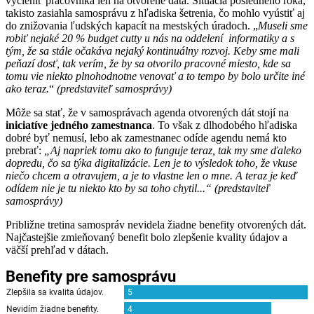
vyčleniť pracovníka len na otvorené dáta. Situácia posledného roka,
takisto zasiahla samosprávu z hľadiska šetrenia, čo mohlo vyústiť aj
do znižovania ľudských kapacít na mestských úradoch. „
Museli sme
robiť nejaké 20 % budget cutty u nás na oddelení informatiky a s
tým, že sa stále očakáva nejaký kontinuálny rozvoj. Keby sme mali
peňazí dosť, tak verím, že by sa otvorilo pracovné miesto, kde sa
tomu vie niekto plnohodnotne venovať a to tempo by bolo určite iné
ako teraz.
“
(predstaviteľ samosprávy)
Môže sa stať, že v samosprávach agenda otvorených dát stojí na
iniciatíve jedného zamestnanca
. To však z dlhodobého hľadiska
dobré byť nemusí, lebo ak zamestnanec odíde agendu nemá kto
prebrať:
„Aj napriek tomu ako to funguje teraz, tak my sme ďaleko
dopredu, čo sa týka digitalizácie. Len je to výsledok toho, že vkuse
niečo chcem a otravujem, a je to vlastne len o mne. A teraz je keď
odídem nie je tu niekto kto by sa toho chytil...“ (predstaviteľ
samosprávy)
Približne tretina samospráv nevidela žiadne benefity otvorených dát.
Najčastejšie zmieňovaný benefit bolo zlepšenie kvality údajov a
väčší prehľad v dátach.