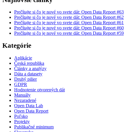
Prečítajte si čo je nové vo svete dát: Open Data Report #63
Prečítajte si čo je nové vo svete dát: Open Data Report #62
Prečítajte si čo je nové vo svete dát: Open Data Report #61
Prečítajte si čo je nové vo svete dát: Open Data Report #60
Prečítajte si čo je nové vo svete dát: Open Data Report #59
Kategórie
Aplikácie
Česká republika
Články a analýzy
Dáta a datasety
Druhý pilier
GDPR
Hodnotenie otvorených dát
Manuály
Nezaradené
Open Data Lab
Open Data Report
Poľsko
Projekty
Publikačné minimum