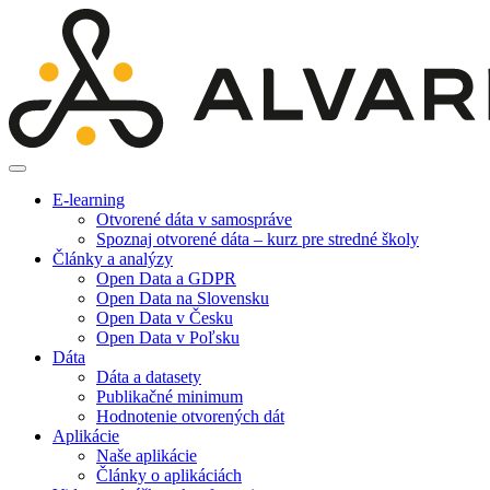
E-learning
Otvorené dáta v samospráve
Spoznaj otvorené dáta – kurz pre stredné školy
Články a analýzy
Open Data a GDPR
Open Data na Slovensku
Open Data v Česku
Open Data v Poľsku
Dáta
Dáta a datasety
Publikačné minimum
Hodnotenie otvorených dát
Aplikácie
Naše aplikácie
Články o aplikáciách