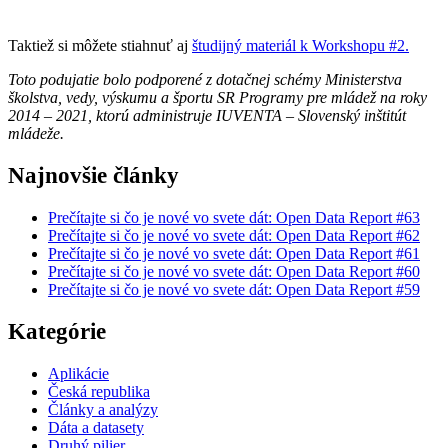
Taktiež si môžete stiahnuť aj
študijný materiál k Workshopu #2
.
Toto podujatie bolo podporené z dotačnej schémy Ministerstva
školstva, vedy, výskumu a športu SR Programy pre mládež na roky
2014 – 2021, ktorú administruje IUVENTA – Slovenský inštitút
mládeže.
Najnovšie články
Prečítajte si čo je nové vo svete dát: Open Data Report #63
Prečítajte si čo je nové vo svete dát: Open Data Report #62
Prečítajte si čo je nové vo svete dát: Open Data Report #61
Prečítajte si čo je nové vo svete dát: Open Data Report #60
Prečítajte si čo je nové vo svete dát: Open Data Report #59
Kategórie
Aplikácie
Česká republika
Články a analýzy
Dáta a datasety
Druhý pilier