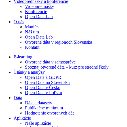
Videoprednášky a konferencie
Videoprednášky
Konferencie
Open Data Lab
O nás
Manifest
Náš tím
Open Data Lab
Otvorené dáta v regiónoch Slovenska
Kontakt
E-learning
Otvorené dáta v samospráve
Spoznaj otvorené dáta – kurz pre stredné školy
Články a analýzy
Open Data a GDPR
Open Data na Slovensku
Open Data v Česku
Open Data v Poľsku
Dáta
Dáta a datasety
Publikačné minimum
Hodnotenie otvorených dát
Aplikácie
Naše aplikácie