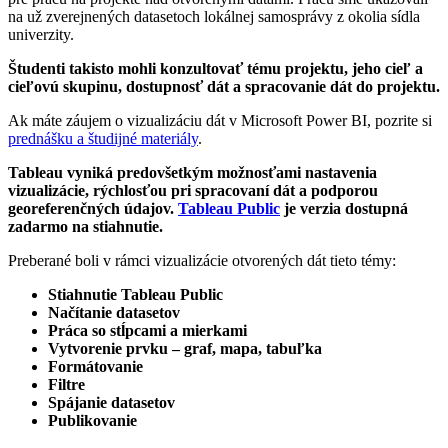
na už zverejnených datasetoch lokálnej samosprávy z okolia sídla
univerzity.
Študenti takisto mohli konzultovať tému projektu, jeho cieľ a
cieľovú skupinu, dostupnosť dát a spracovanie dát do projektu.
Ak máte záujem o vizualizáciu dát v Microsoft Power BI, pozrite si
prednášku a študijné materiály
.
Tableau vyniká predovšetkým možnosťami nastavenia
vizualizácie, rýchlosťou pri spracovaní dát a podporou
georeferenčných údajov.
Tableau Public
je verzia dostupná
zadarmo na stiahnutie.
Preberané boli v rámci vizualizácie otvorených dát tieto témy:
Stiahnutie Tableau Public
Načítanie datasetov
Práca so stĺpcami a mierkami
Vytvorenie prvku – graf, mapa, tabuľka
Formátovanie
Filtre
Spájanie datasetov
Publikovanie