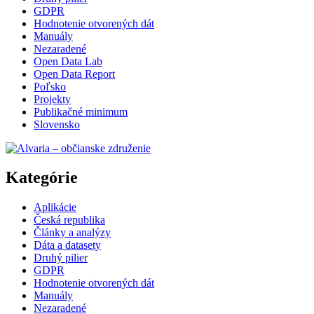
GDPR
Hodnotenie otvorených dát
Manuály
Nezaradené
Open Data Lab
Open Data Report
Poľsko
Projekty
Publikačné minimum
Slovensko
Kategórie
Aplikácie
Česká republika
Články a analýzy
Dáta a datasety
Druhý pilier
GDPR
Hodnotenie otvorených dát
Manuály
Nezaradené