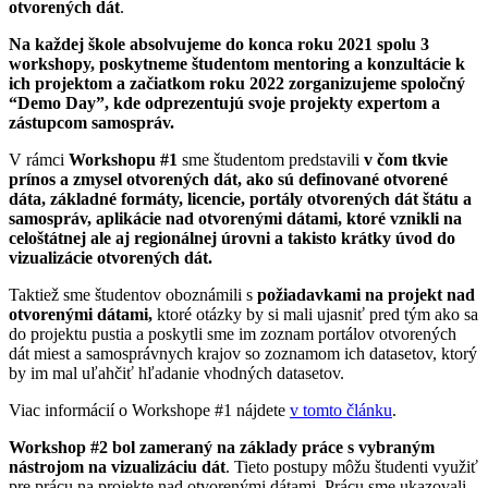
otvorených dát
.
Na každej škole absolvujeme do konca roku 2021 spolu 3
workshopy, poskytneme študentom mentoring a konzultácie k
ich projektom a začiatkom roku 2022 zorganizujeme spoločný
“Demo Day”, kde odprezentujú svoje projekty expertom a
zástupcom samospráv.
V rámci
Workshopu #1
sme študentom predstavili
v čom tkvie
prínos a zmysel otvorených dát, ako sú definované otvorené
dáta, základné formáty, licencie, portály otvorených dát štátu a
samospráv, aplikácie nad otvorenými dátami, ktoré vznikli na
celoštátnej ale aj regionálnej úrovni a takisto krátky úvod do
vizualizácie otvorených dát.
Taktiež sme študentov oboznámili s
požiadavkami na projekt nad
otvorenými dátami,
ktoré otázky by si mali ujasniť pred tým ako sa
do projektu pustia a poskytli sme im zoznam portálov otvorených
dát miest a samosprávnych krajov so zoznamom ich datasetov, ktorý
by im mal uľahčiť hľadanie vhodných datasetov.
Viac informácií o Workshope #1 nájdete
v tomto článku
.
Workshop #2 bol zameraný na základy práce s vybraným
nástrojom na vizualizáciu dát
. Tieto postupy môžu študenti využiť
pre prácu na projekte nad otvorenými dátami. Prácu sme ukazovali