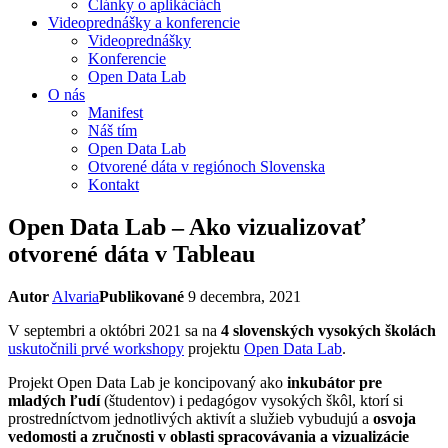
Články o aplikáciách
Videoprednášky a konferencie
Videoprednášky
Konferencie
Open Data Lab
O nás
Manifest
Náš tím
Open Data Lab
Otvorené dáta v regiónoch Slovenska
Kontakt
Open Data Lab – Ako vizualizovať
otvorené dáta v Tableau
Autor
Alvaria
Publikované
9 decembra, 2021
V septembri a októbri 2021 sa na
4 slovenských vysokých školách
uskutočnili prvé workshopy
projektu
Open Data Lab
.
Projekt Open Data Lab je koncipovaný ako
inkubátor pre
mladých ľudí
(študentov) i pedagógov vysokých škôl, ktorí si
prostredníctvom jednotlivých aktivít a služieb vybudujú a
osvoja
vedomosti a zručnosti v oblasti spracovávania a vizualizácie