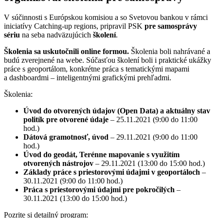
V súčinnosti s Európskou komisiou a so Svetovou bankou v rámci
iniciatívy Catching-up regions, pripravil PSK
pre samosprávy
sériu
na seba nadväzujúcich
školení
.
Školenia sa uskutočnili online formou.
Školenia boli nahrávané a
budú zverejnené na webe. Súčasťou školení boli i praktické ukážky
práce s geoportálom, konkrétne práca s tematickými mapami
a dashboardmi – inteligentnými grafickými prehľadmi.
Školenia:
Úvod do otvorených údajov (Open Data) a aktuálny stav
politík pre otvorené údaje
– 25.11.2021 (9:00 do 11:00
hod.)
Dátová gramotnosť, úvod
– 29.11.2021 (9:00 do 11:00
hod.)
Úvod do geodát, Terénne mapovanie s využitím
otvorených nástrojov
– 29.11.2021 (13:00 do 15:00 hod.)
Základy práce s priestorovými údajmi v geoportáloch
–
30.11.2021 (9:00 do 11:00 hod.)
Práca s priestorovými údajmi pre pokročilých
–
30.11.2021 (13:00 do 15:00 hod.)
Pozrite si detailný program: