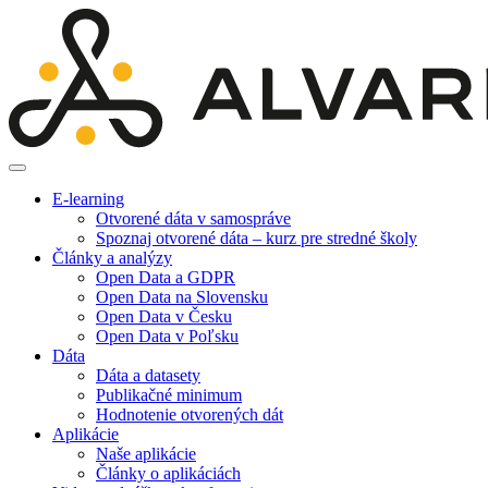
E-learning
Otvorené dáta v samospráve
Spoznaj otvorené dáta – kurz pre stredné školy
Články a analýzy
Open Data a GDPR
Open Data na Slovensku
Open Data v Česku
Open Data v Poľsku
Dáta
Dáta a datasety
Publikačné minimum
Hodnotenie otvorených dát
Aplikácie
Naše aplikácie
Články o aplikáciách