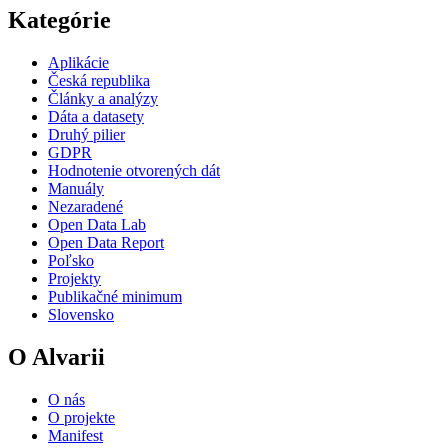
Kategórie
Aplikácie
Česká republika
Články a analýzy
Dáta a datasety
Druhý pilier
GDPR
Hodnotenie otvorených dát
Manuály
Nezaradené
Open Data Lab
Open Data Report
Poľsko
Projekty
Publikačné minimum
Slovensko
O Alvarii
O nás
O projekte
Manifest