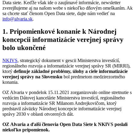
Data siete. Keďže však ide o zaujímavé informácie, newsletter
zverejňujeme aj na našom webe s niekoľko dňovým omeškaním. Ak
sa chcete stať členom Open Data siete, dajte nám vedieť na
info@alvaria.sk
.
1. Pripomienkové konanie k Národnej
koncepcii informatizácie verejnej správy
bolo ukončené
NKIVS
, strategický dokument v gescii Ministerstva investícií,
regionálneho rozvoja a informatizácie verejnej správy SR (MIRRI),
ktorý
definuje základné problémy, úlohy a ciele informatizácie
verejnej správy na Slovensku
bol predmetom medzirezortného
konania.
OZ Alvaria v pondelok 15.11.2021 zorganizovalo online stretnutie s
vedúcim Dátovej kancelárie Ministerstva investícií, regionálneho
rozvoja a informatizácie SR Milanom Andrejkovičom, ktorý
predstavil záväzky Národnej koncepcie informatizácie verejnej
správy 2030 v oblasti otvorených dát.
OZ Alvaria a ďalší členovia Open Data Siete k NKIVS poslali
niekoľko pripomienok.