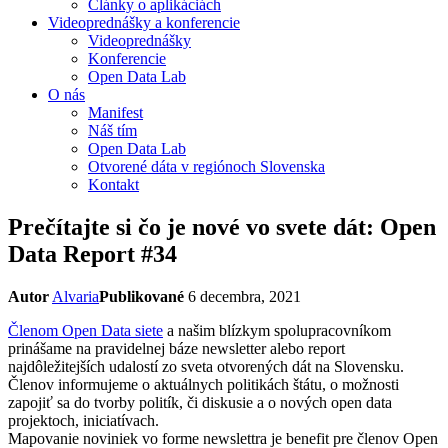
Články o aplikáciách
Videoprednášky a konferencie
Videoprednášky
Konferencie
Open Data Lab
O nás
Manifest
Náš tím
Open Data Lab
Otvorené dáta v regiónoch Slovenska
Kontakt
Prečítajte si čo je nové vo svete dát: Open
Data Report #34
Autor
Alvaria
Publikované
6 decembra, 2021
Členom Open Data siete
a našim blízkym spolupracovníkom
prinášame na pravidelnej báze newsletter alebo report
najdôležitejších udalostí zo sveta otvorených dát na Slovensku.
Členov informujeme o aktuálnych politikách štátu, o možnosti
zapojiť sa do tvorby politík, či diskusie a o nových open data
projektoch, iniciatívach.
Mapovanie noviniek vo forme newslettra je benefit pre členov Open