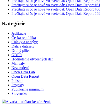
Prečítajte si čo je nové vo svete dát: Open Data Report #62
Prečítajte si čo je nové vo svete dát: Open Data Report #61
Prečítajte si čo je nové vo svete dát: Open Data Report #60
Prečítajte si čo je nové vo svete dát: Open Data Report #59
Kategórie
Aplikácie
Česká republika
Články a analýzy
Dáta a datasety
Druhý pilier
GDPR
Hodnotenie otvorených dát
Manuály
Nezaradené
Open Data Lab
Open Data Report
Poľsko
Projekty
Publikačné minimum
Slovensko