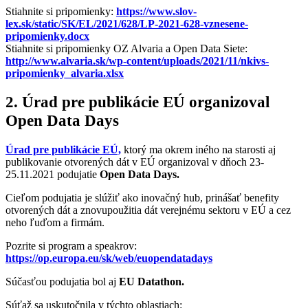
Stiahnite si pripomienky:
https://www.slov-
lex.sk/static/SK/EL/2021/628/LP-2021-628-vznesene-
pripomienky.docx
Stiahnite si pripomienky OZ Alvaria a Open Data Siete:
http://www.alvaria.sk/wp-content/uploads/2021/11/nkivs-
pripomienky_alvaria.xlsx
2. Úrad pre publikácie EÚ organizoval
Open Data Days
Úrad pre publikácie EÚ,
ktorý ma okrem iného na starosti aj
publikovanie otvorených dát v EÚ organizoval v dňoch 23-
25.11.2021 podujatie
Open Data Days.
Cieľom podujatia je slúžiť ako inovačný hub, prinášať benefity
otvorených dát a znovupoužitia dát verejnému sektoru v EÚ a cez
neho ľuďom a firmám.
Pozrite si program a speakrov:
https://op.europa.eu/sk/web/euopendatadays
Súčasťou podujatia bol aj
EU Datathon.
Súťaž sa uskutočnila v týchto oblastiach: