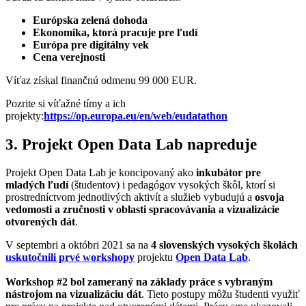
Európska zelená dohoda
Ekonomika, ktorá pracuje pre ľudí
Európa pre digitálny vek
Cena verejnosti
Víťaz získal finančnú odmenu 99 000 EUR.
Pozrite si víťažné tímy a ich
projekty:
https://op.europa.eu/en/web/eudatathon
3. Projekt Open Data Lab napreduje
Projekt Open Data Lab je koncipovaný ako
inkubátor pre
mladých ľudí
(študentov) i pedagógov vysokých škôl, ktorí si
prostredníctvom jednotlivých aktivít a služieb vybudujú a
osvoja
vedomosti a zručnosti v oblasti spracovávania a vizualizácie
otvorených dát
.
V septembri a októbri 2021 sa na
4 slovenských vysokých školách
uskutočnili prvé workshopy
projektu
Open Data Lab
.
Workshop #2 bol zameraný na základy práce s vybraným
nástrojom na vizualizáciu dát
. Tieto postupy môžu študenti využiť