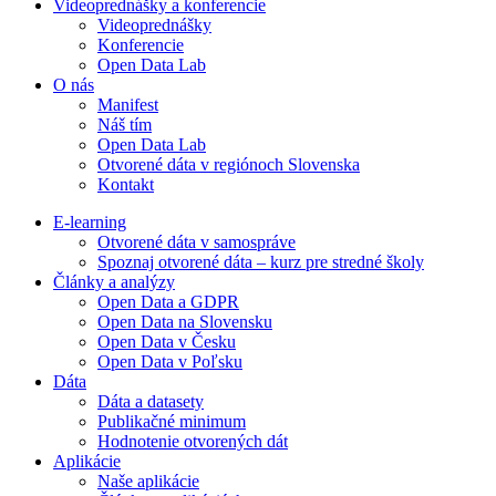
Videoprednášky a konferencie
Videoprednášky
Konferencie
Open Data Lab
O nás
Manifest
Náš tím
Open Data Lab
Otvorené dáta v regiónoch Slovenska
Kontakt
E-learning
Otvorené dáta v samospráve
Spoznaj otvorené dáta – kurz pre stredné školy
Články a analýzy
Open Data a GDPR
Open Data na Slovensku
Open Data v Česku
Open Data v Poľsku
Dáta
Dáta a datasety
Publikačné minimum
Hodnotenie otvorených dát
Aplikácie
Naše aplikácie