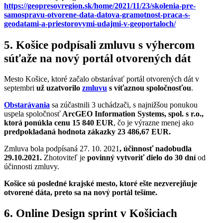
https://geopresovregion.sk/home/2021/11/23/skolenia-pre-
samospravu-otvorene-data-datova-gramotnost-praca-s-
geodatami-a-priestorovymi-udajmi-v-geoportaloch/
5. Košice podpísali zmluvu s výhercom
súťaže na nový portál otvorených dát
Mesto Košice, ktoré začalo obstarávať portál otvorených dát v
septembri
už uzatvorilo
zmluvu
s víťaznou spoločnosťou
.
Obstarávania
sa zúčastnili 3 uchádzači, s najnižšou ponukou
uspela spoločnosť
ArcGEO Information Systems, spol. s r.o.,
ktorá ponúkla cenu 15 840 EUR
, čo je výrazne menej ako
predpokladaná hodnota zákazky 23 486,67 EUR.
Zmluva bola podpísaná 27. 10. 2021
, účinnosť nadobudla
29.10.2021.
Zhotoviteľ je
povinný vytvoriť dielo do 30 dní
od
účinnosti zmluvy.
Košice sú posledné krajské mesto, ktoré ešte nezverejňuje
otvorené dáta, preto sa na nový portál tešíme.
6. Online Design sprint v Košiciach