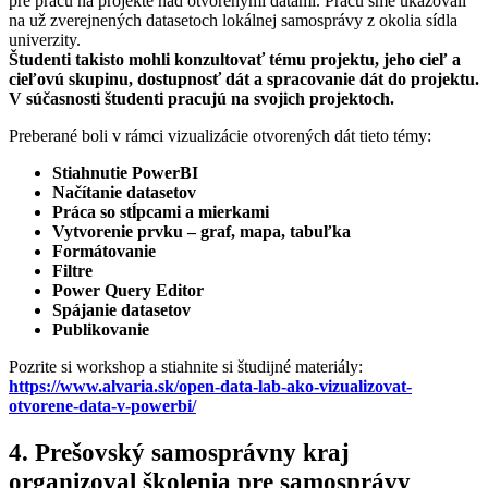
pre prácu na projekte nad otvorenými dátami. Prácu sme ukazovali
na už zverejnených datasetoch lokálnej samosprávy z okolia sídla
univerzity.
Študenti takisto mohli konzultovať tému projektu, jeho cieľ a
cieľovú skupinu, dostupnosť dát a spracovanie dát do projektu.
V súčasnosti študenti pracujú na svojich projektoch.
Preberané boli v rámci vizualizácie otvorených dát tieto témy:
Stiahnutie PowerBI
Načítanie datasetov
Práca so stĺpcami a mierkami
Vytvorenie prvku – graf, mapa, tabuľka
Formátovanie
Filtre
Power Query Editor
Spájanie datasetov
Publikovanie
Pozrite si workshop a stiahnite si študijné materiály:
https://www.alvaria.sk/open-data-lab-ako-vizualizovat-
otvorene-data-v-powerbi/
4. Prešovský samosprávny kraj
organizoval školenia pre samosprávy