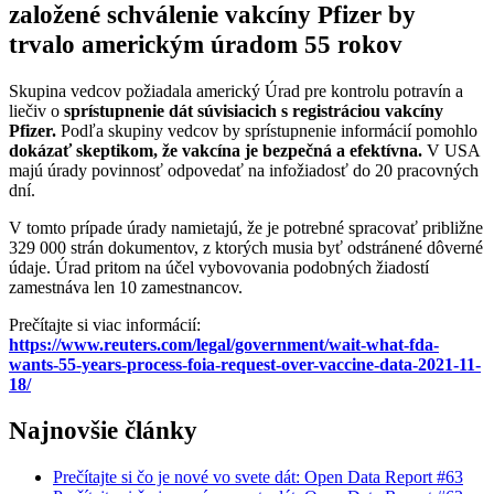
založené schválenie vakcíny Pfizer by
trvalo americkým úradom 55 rokov
Skupina vedcov požiadala americký Úrad pre kontrolu potravín a
liečiv o
sprístupnenie dát súvisiacich s registráciou vakcíny
Pfizer.
Podľa skupiny vedcov by sprístupnenie informácií pomohlo
dokázať skeptikom, že vakcína je bezpečná a efektívna.
V USA
majú úrady povinnosť odpovedať na infožiadosť do 20 pracovných
dní.
V tomto prípade úrady namietajú, že je potrebné spracovať približne
329 000 strán dokumentov, z ktorých musia byť odstránené dôverné
údaje. Úrad pritom na účel vybovovania podobných žiadostí
zamestnáva len 10 zamestnancov.
Prečítajte si viac informácií:
https://www.reuters.com/legal/government/wait-what-fda-
wants-55-years-process-foia-request-over-vaccine-data-2021-11-
18/
Najnovšie články
Prečítajte si čo je nové vo svete dát: Open Data Report #63