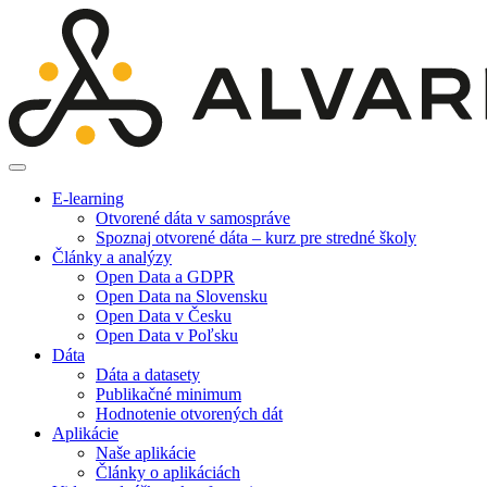
E-learning
Otvorené dáta v samospráve
Spoznaj otvorené dáta – kurz pre stredné školy
Články a analýzy
Open Data a GDPR
Open Data na Slovensku
Open Data v Česku
Open Data v Poľsku
Dáta
Dáta a datasety
Publikačné minimum
Hodnotenie otvorených dát
Aplikácie
Naše aplikácie
Články o aplikáciách