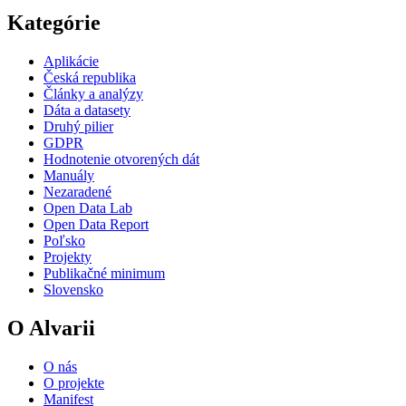
Kategórie
Aplikácie
Česká republika
Články a analýzy
Dáta a datasety
Druhý pilier
GDPR
Hodnotenie otvorených dát
Manuály
Nezaradené
Open Data Lab
Open Data Report
Poľsko
Projekty
Publikačné minimum
Slovensko
O Alvarii
O nás
O projekte
Manifest