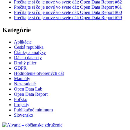
Prečítajte si čo je nové vo svete dát: Open Data Report #62
Prečítajte si čo je nové vo svete dát: Open Data Report #61
Prečítajte si čo je nové vo svete dát: Open Data Report #60
Prečítajte si čo je nové vo svete dát: Open Data Report #59
Kategórie
Aplikácie
Česká republika
Články a analýzy
Dáta a datasety
Druhý pilier
GDPR
Hodnotenie otvorených dát
Manuály
Nezaradené
Open Data Lab
Open Data Report
Poľsko
Projekty
Publikačné minimum
Slovensko