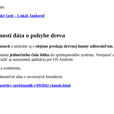
ia:
ké časti – Lukáš Jankovič
jnosti dáta o pohybe dreva
vozoch
a následne aj o
objeme predaja drevnej hmoty odberateľom
adania
jedinečného čísla štítku
do sprístupneného systému. Verejnosť 
yužiť aj samostatnú aplikáciu pre OS Android.
 a sortimentu.
ahnuteľné dáta v otvorených formátoch.
majetky-spristupnili-v/692842-clanok.html