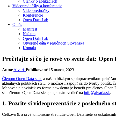
Články o aplikáciách
Videoprednášky a konferencie
Videoprednášky
Konferencie
Open Data Lab
O nás
Manifest
Náš tím
Open Data Lab
Otvorené dáta v regiónoch Slovenska
Kontakt
Prečítajte si čo je nové vo svete dát: Open
Autor
Alvaria
Publikované
15 marca, 2023
Členom Open Data siete
a našim blízkym spolupracovníkom prinášame 
aktuálnych politikách štátu, o možnosti zapojiť sa do tvorby politík, č
Mapovanie noviniek vo forme newslettra je benefit pre členov Open 
stať členom Open Data siete, dajte nám vedieť na
info@alvaria.sk
.
1. Pozrite si videoprezentácie z posledného 
Celkovo 9. a prvé tohtoročné stretnutie Open Data siete sa uskutočni