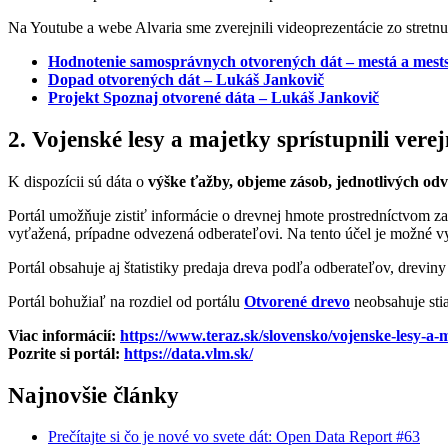
Na Youtube a webe Alvaria sme zverejnili videoprezentácie zo stretnut
Hodnotenie samosprávnych otvorených dát – mestá a mests
Dopad otvorených dát – Lukáš Jankovič
Projekt Spoznaj otvorené dáta – Lukáš Jankovič
2. Vojenské lesy a majetky sprístupnili vere
K dispozícii sú dáta o
výške ťažby, objeme zásob, jednotlivých od
Portál umožňuje zistiť informácie o drevnej hmote prostredníctvom z
vyťažená, prípadne odvezená odberateľovi. Na tento účel je možné v
Portál obsahuje aj štatistiky predaja dreva podľa odberateľov, dreviny
Portál bohužiaľ na rozdiel od portálu
Otvorené drevo
neobsahuje sti
Viac informácií:
https://www.teraz.sk/slovensko/vojenske-lesy-a-
Pozrite si portál:
https://data.vlm.sk/
Najnovšie články
Prečítajte si čo je nové vo svete dát: Open Data Report #63