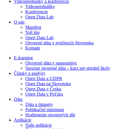
Videoprednášky a konferencie
Videoprednášky
Konferencie
Open Data Lab
O nás
Manifest
Náš tím
Open Data Lab
Otvorené dáta v regiónoch Slovenska
Kontakt
E-learning
Otvorené dáta v samospráve
Spoznaj otvorené dáta – kurz pre stredné školy
Články a analýzy
Open Data a GDPR
Open Data na Slovensku
Open Data v Česku
Open Data v Poľsku
Dáta
Dáta a datasety
Publikačné minimum
Hodnotenie otvorených dát
Aplikácie
Naše aplikácie