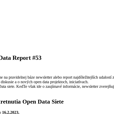
 Data Report #53
na pravidelnej báze newsletter alebo report najdôležitejších udalostí
i diskusie a o nových open data projektoch, iniciatívach.
Data siete. Keďže však ide o zaujímavé informácie, newsletter zvere
stretnutia Open Data Siete
lo
16.2.2023.