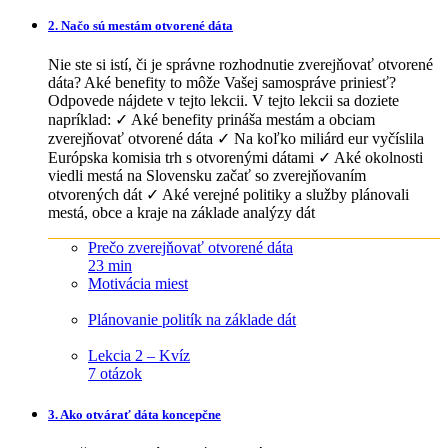
2. Načo sú mestám otvorené dáta
Nie ste si istí, či je správne rozhodnutie zverejňovať otvorené
dáta? Aké benefity to môže Vašej samospráve priniesť?
Odpovede nájdete v tejto lekcii. V tejto lekcii sa doziete
napríklad: ✓ Aké benefity prináša mestám a obciam
zverejňovať otvorené dáta ✓ Na koľko miliárd eur vyčíslila
Európska komisia trh s otvorenými dátami ✓ Aké okolnosti
viedli mestá na Slovensku začať so zverejňovaním
otvorených dát ✓ Aké verejné politiky a služby plánovali
mestá, obce a kraje na základe analýzy dát
Prečo zverejňovať otvorené dáta
23 min
Motivácia miest
Plánovanie politík na základe dát
Lekcia 2 – Kvíz
7 otázok
3. Ako otvárať dáta koncepčne