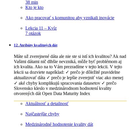
38 min
Kto je kto
Ako pracovať s komunitou aby vznikali inovácie
Lekcia 11 – Kvíz
7 otázok
12. Atribúty kvalitných dát
Máte už zverejnené dáta ale nie ste si istí ich kvalitou? Ak nad
Vašimi dátami nič dlhšie nevzniká, môže byť problémom aj
ich kvalita. Ako na to Vám prezradíme v tejto lekcii. V tejto
lekcii sa dozviete napríklad: ✓ prečo je dôležité pravidelne
aktualizovať dáta ✓ prečo je lepšie zverejniť viac ako menej
✓ aké chyby komplikujú spracovania datasetov ✓ prečo
Slovensko kleslo v medzinárodnom hodnotení kvality
otvorených dát Open Data Maturity Index
Aktuálnosť a detailnosť
Najčastejšie chyby
Medzinárodné hodnotenie kvality dát