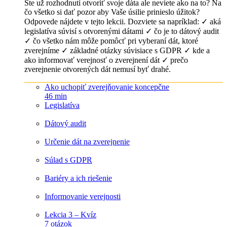
Ste už rozhodnutí otvoriť svoje dáta ale neviete ako na to? Na
čo všetko si dať pozor aby Vaše úsilie prinieslo úžitok?
Odpovede nájdete v tejto lekcii. Dozviete sa napríklad: ✓ aká
legislatíva súvisí s otvorenými dátami ✓ čo je to dátový audit
✓ čo všetko nám môže pomôcť pri vyberaní dát, ktoré
zverejníme ✓ základné otázky súvisiace s GDPR ✓ kde a
ako informovať verejnosť o zverejnení dát ✓ prečo
zverejnenie otvorených dát nemusí byť drahé.
Ako uchopiť zverejňovanie koncepčne
46 min
Legislatíva
Dátový audit
Určenie dát na zverejnenie
Súlad s GDPR
Bariéry a ich riešenie
Informovanie verejnosti
Lekcia 3 – Kvíz
7 otázok