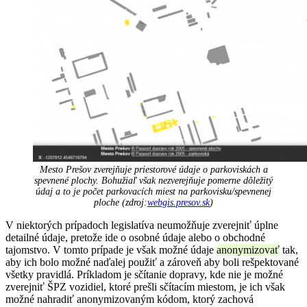
Mesto Prešov zverejňuje priestorové údaje o parkoviskách a
spevnené plochy. Bohužiaľ však nezverejňuje pomerne dôležitý
údaj a to je počet parkovacích miest na parkovisku/spevnenej
ploche (zdroj:
webgis.presov.sk
)
V niektorých prípadoch legislatíva neumožňuje zverejniť úplne
detailné údaje, pretože ide o osobné údaje alebo o obchodné
tajomstvo. V tomto prípade je však možné údaje
anonymizovať
tak,
aby ich bolo možné naďalej použiť a zároveň aby boli rešpektované
všetky pravidlá. Príkladom je sčítanie dopravy, kde nie je možné
zverejniť ŠPZ vozidiel, ktoré prešli sčítacím miestom, je ich však
možné nahradiť anonymizovaným kódom, ktorý zachová