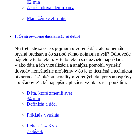
02 min
Ako študovať tento kurz
Manažérske zhrnutie
1. Čo sú otvorené dáta a načo sú dobré
Nestretli ste sa ešte s pojmom otvorené dáta alebo nemáte
presnú predstavu čo sa pod týmto pojmom myslí? Odpovede
nájdete v tejto lekcii. V tejto lekcii sa dozviete napríklad:
✓ako dáta a ich vizualizácia a analýza pomohli vyriešiť
dovtedy neriešiteľné problémy ✓čo je to licenčná a technická
otvorenosť ✓ aké sú benefity otvorených dát pre samosprávy
a občanov ✓ aké najlepšie aplikácie vznikli s ich použitím.
Dáta, ktoré zmenili svet
34 min
Definícia a účel
Príklady využitia
Lekcia 1 – Kvíz
7 otázok