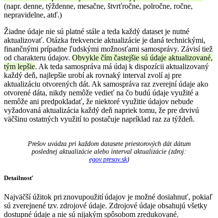
(napr. denne, týždenne, mesačne, štvrťročne, polročne, ročne,
nepravidelne, atď.)
Žiadne údaje nie sú platné stále a teda
každý dataset
je nutné
aktualizovať
. Otázka frekvencie aktualizácie je daná
technickými,
finančnými prípadne ľudskými možnosťami samosprávy. Závisí tiež
od charakteru údajov.
Obvykle čím častejšie sú údaje aktualizované,
tým lepšie
. Ak teda samospráva má údaj k dispozícii aktualizovaný
k
aždý deň, najlepšie urobí ak rovnaký interval zvolí aj pre
aktualizáciu otvorených dát. A
k samospráva raz zverejní údaje ako
otvorené dáta,
nikdy nemôže vedieť na čo budú údaje využité
a
nemôže ani predpokladať, že niektoré využitie údajov nebude
vyžad
ovan
á aktualizácia každý deň napriek tomu, že pre drvivú
väčšinu ostatných využití to postačuje napríklad raz za týždeň.
Prešov uvádza pri každom datasete priestorových dát dátum
poslednej aktualizácie alebo interval aktualizácie (zdroj:
egov.presov.sk
)
Detailnosť
Najväčší úžitok pri
znovupoužití
údajov je možné dosiahnuť, pokiaľ
sú zverejnené tzv.
zdrojové údaje
. Zdrojové údaje obsahujú všetky
dostupné údaje a nie sú nijakým spôsobom zredukované.