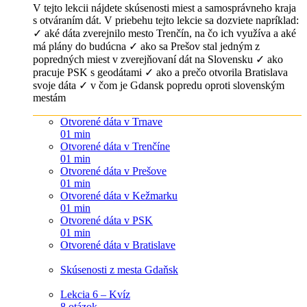
V tejto lekcii nájdete skúsenosti miest a samosprávneho kraja
s otváraním dát. V priebehu tejto lekcie sa dozviete napríklad:
✓ aké dáta zverejnilo mesto Trenčín, na čo ich využíva a aké
má plány do budúcna ✓ ako sa Prešov stal jedným z
popredných miest v zverejňovaní dát na Slovensku ✓ ako
pracuje PSK s geodátami ✓ ako a prečo otvorila Bratislava
svoje dáta ✓ v čom je Gdansk popredu oproti slovenským
mestám
Otvorené dáta v Trnave
01 min
Otvorené dáta v Trenčíne
01 min
Otvorené dáta v Prešove
01 min
Otvorené dáta v Kežmarku
01 min
Otvorené dáta v PSK
01 min
Otvorené dáta v Bratislave
Skúsenosti z mesta Gdaňsk
Lekcia 6 – Kvíz
8 otázok