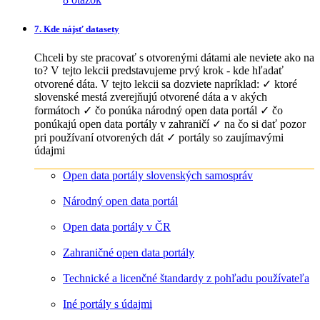
7. Kde nájsť datasety
Chceli by ste pracovať s otvorenými dátami ale neviete ako na
to? V tejto lekcii predstavujeme prvý krok - kde hľadať
otvorené dáta. V tejto lekcii sa dozviete napríklad: ✓ ktoré
slovenské mestá zverejňujú otvorené dáta a v akých
formátoch ✓ čo ponúka národný open data portál ✓ čo
ponúkajú open data portály v zahraničí ✓ na čo si dať pozor
pri používaní otvorených dát ✓ portály so zaujímavými
údajmi
Open data portály slovenských samospráv
Národný open data portál
Open data portály v ČR
Zahraničné open data portály
Technické a licenčné štandardy z pohľadu používateľa
Iné portály s údajmi