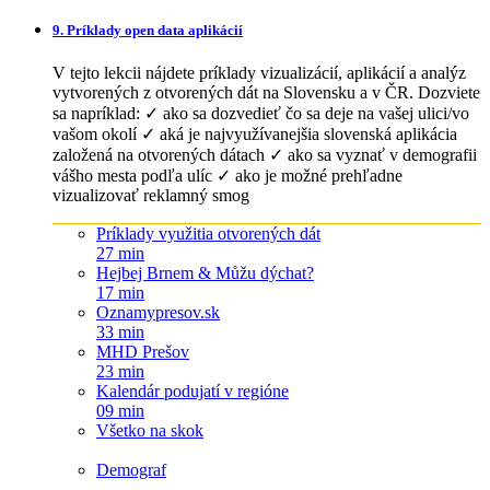
9. Príklady open data aplikácií
V tejto lekcii nájdete príklady vizualizácií, aplikácií a analýz
vytvorených z otvorených dát na Slovensku a v ČR. Dozviete
sa napríklad: ✓ ako sa dozvedieť čo sa deje na vašej ulici/vo
vašom okolí ✓ aká je najvyužívanejšia slovenská aplikácia
založená na otvorených dátach ✓ ako sa vyznať v demografii
vášho mesta podľa ulíc ✓ ako je možné prehľadne
vizualizovať reklamný smog
Príklady využitia otvorených dát
27 min
Hejbej Brnem & Můžu dýchat?
17 min
Oznamypresov.sk
33 min
MHD Prešov
23 min
Kalendár podujatí v regióne
09 min
Všetko na skok
Demograf