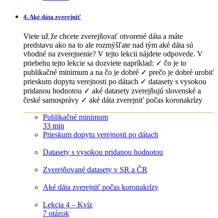
4. Aké dáta zverejniť
Viete už že chcete zverejňovať otvorené dáta a máte
predstavu ako na to ale rozmýšľate nad tým aké dáta sú
vhodné na zverejnenie? V tejto lekcii nájdete odpovede. V
priebehu tejto lekcie sa dozviete napríklad: ✓ čo je to
publikačné minimum a na čo je dobré ✓ prečo je dobré urobiť
prieskum dopytu verejnosti po dátach ✓ datasety s vysokou
pridanou hodnotou ✓ aké datasety zverejňujú slovenské a
české samosprávy ✓ aké dáta zverejniť počas koronakrízy
Publikačné minimum
33 min
Prieskum dopytu verejnosti po dátach
Datasety s vysokou pridanou hodnotou
Zverejňované datasety v SR a ČR
Aké dáta zverejniť počas koronakrízy
Lekcia 4 – Kvíz
7 otázok