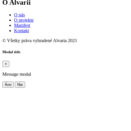
O Alvarii
O nás
O projekte
Manifest
Kontakt
© Všetky práva vyhradené Alvaria 2021
Modal title
×
Message modal
Áno
Nie