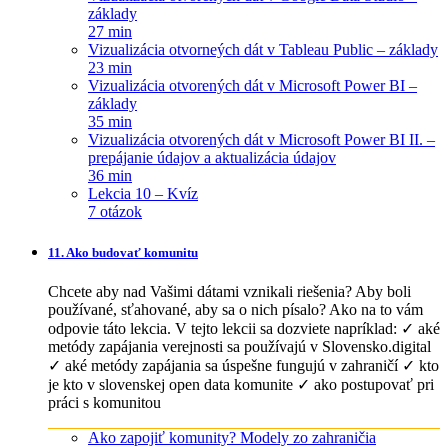
základy
27 min
Vizualizácia otvorneých dát v Tableau Public – základy
23 min
Vizualizácia otvorených dát v Microsoft Power BI –
základy
35 min
Vizualizácia otvorených dát v Microsoft Power BI II. –
prepájanie údajov a aktualizácia údajov
36 min
Lekcia 10 – Kvíz
7 otázok
11. Ako budovať komunitu
Chcete aby nad Vašimi dátami vznikali riešenia? Aby boli
používané, sťahované, aby sa o nich písalo? Ako na to vám
odpovie táto lekcia. V tejto lekcii sa dozviete napríklad: ✓ aké
metódy zapájania verejnosti sa používajú v Slovensko.digital
✓ aké metódy zapájania sa úspešne fungujú v zahraničí ✓ kto
je kto v slovenskej open data komunite ✓ ako postupovať pri
práci s komunitou
Ako zapojiť komunity? Modely zo zahraničia