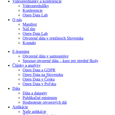
Videoprednášky a konferencie
Videoprednášky
Konferencie
Open Data Lab
O nás
Manifest
Náš tím
Open Data Lab
Otvorené dáta v regiónoch Slovenska
Kontakt
E-learning
Otvorené dáta v samospráve
Spoznaj otvorené dáta – kurz pre stredné školy
Články a analýzy
Open Data a GDPR
Open Data na Slovensku
Open Data v Česku
Open Data v Poľsku
Dáta
Dáta a datasety
Publikačné minimum
Hodnotenie otvorených dát
Aplikácie
Naše aplikácie