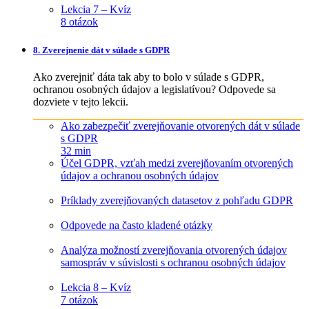
Lekcia 7 – Kvíz
8 otázok
8. Zverejnenie dát v súlade s GDPR
Ako zverejniť dáta tak aby to bolo v súlade s GDPR,
ochranou osobných údajov a legislatívou? Odpovede sa
dozviete v tejto lekcii.
Ako zabezpečiť zverejňovanie otvorených dát v súlade
s GDPR
32 min
Účel GDPR, vzťah medzi zverejňovaním otvorených
údajov a ochranou osobných údajov
Príklady zverejňovaných datasetov z pohľadu GDPR
Odpovede na často kladené otázky
Analýza možností zverejňovania otvorených údajov
samospráv v súvislosti s ochranou osobných údajov
Lekcia 8 – Kvíz
7 otázok