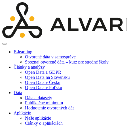
E-learning
Otvorené dáta v samospráve
Spoznaj otvorené dáta – kurz pre stredné školy
Články a analýzy
Open Data a GDPR
Open Data na Slovensku
Open Data v Česku
Open Data v Poľsku
Dáta
Dáta a datasety
Publikačné minimum
Hodnotenie otvorených dát
Aplikácie
Naše aplikácie
Články o aplikáciách