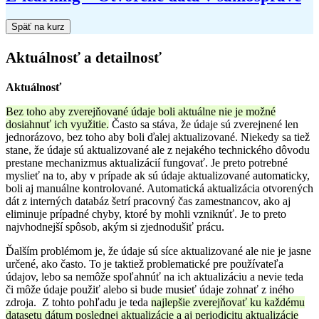
Späť na kurz
Aktuálnosť a detailnosť
Aktuálnosť
Bez toho aby zverejňované údaje boli aktuálne nie je možné
dosiahnuť ich využitie.
Často sa stáva, že údaje sú zverejnené len
jednorázovo, bez toho aby boli ďalej aktualizované. Niekedy sa tiež
stane, že údaje sú aktualizované ale z nejakého technického dôvodu
prestane mechanizmus aktualizácií fungovať. Je preto potrebné
myslieť na to, aby v prípade ak sú údaje aktualizované automaticky,
boli aj manuálne kontrolované. Automatická aktualizácia otvorených
dát z interných databáz šetrí pracovný čas zamestnancov, ako aj
eliminuje prípadné chyby, ktoré by mohli vzniknúť. Je to preto
najvhodnejší spôsob, akým si zjednodušiť prácu.
Ďalším problémom je, že údaje sú síce aktualizované ale nie je jasne
určené, ako často. To je taktiež problematické pre používateľa
údajov, lebo sa nemôže spoľahnúť na ich aktualizáciu a nevie teda
či môže údaje použiť alebo si bude musieť údaje zohnať z iného
z
droja.
Z tohto pohľadu je teda
najlepšie zverejňovať ku každému
datasetu dátum poslednej aktualizácie a aj periodicitu aktualizácie